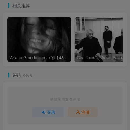
相关推荐
Ariana Grande – petalⒺ【48kHz／24bit】英国区
Cha
评论
抢沙发
请登录后发表评论
登录
注册