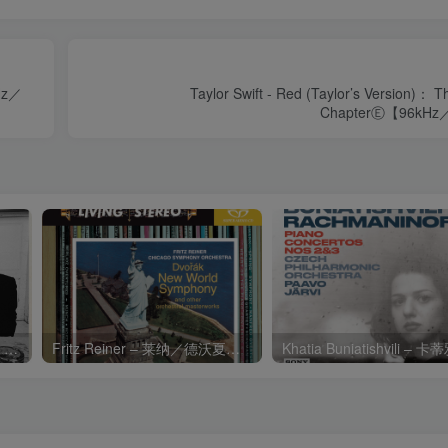
kHz／
Taylor Swift - Red (Taylor’s Version)： 
ChapterⒺ【96kH
Charli xcx – Music, Fashion, FilmⒺ【48kHz／24bit】英国区
Fritz Reiner – 莱纳／德沃夏克：第九交响曲