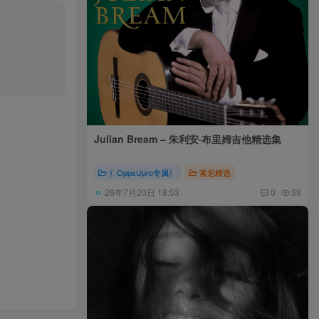
Julian Bream – 朱利安·布里姆吉他精选集
〖OppsUpro专属〗
索尼精选
26年7月20日 18:53
0
39