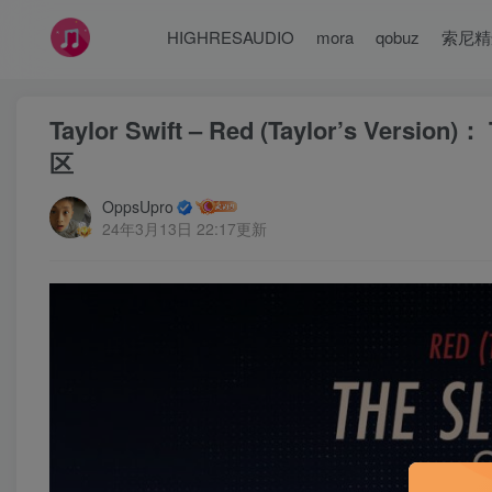
HIGHRESAUDIO
mora
qobuz
索尼精
Taylor Swift – Red (Taylor’s Versi
区
OppsUpro
24年3月13日 22:17更新