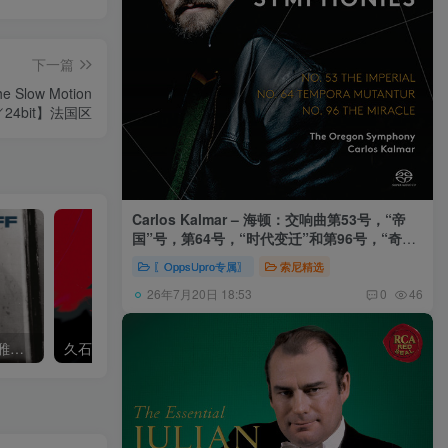
下一篇
The Slow Motion
z／24bit】法国区
Carlos Kalmar – 海顿：交响曲第53号，“帝
国”号，第64号，“时代变迁”和第96号，“奇迹”
号 (俄勒冈交响乐团，卡尔玛)
〖OppsUpro专属〗
索尼精选
26年7月20日 18:53
0
46
Khatia Buniatishvili – 卡蒂雅拉赫玛尼诺夫：第二、三钢琴协奏曲
久石让,Music Future Band – 久石让指挥极简音乐 – 音乐未来 VI (2.8MHz DSD)