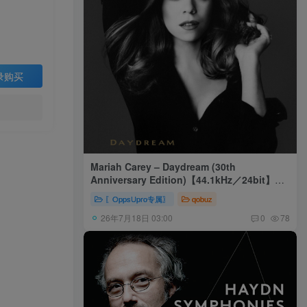
录购买
Mariah Carey – Daydream (30th
Anniversary Edition)【44.1kHz／24bit】美
国区
〖OppsUpro专属〗
qobuz
26年7月18日 03:00
0
78