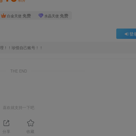
免费
免费
白金天使
水晶天使
登
处理！！珍惜自己账号！！
THE END
喜欢就支持一下吧
分享
收藏