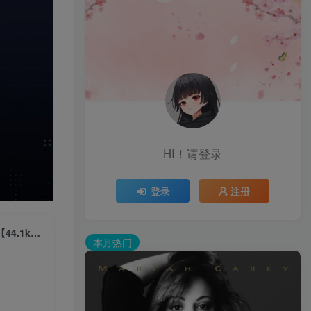
HI！请登录
登录
注册
Taylor Swift – Red (Taylor’s Version)： The Slow Motion ChapterⒺ【44.1kHz／16bit】法国区
本月热门