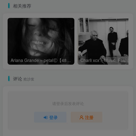
相关推荐
Ariana Grande – petalⒺ【48kHz／24bit】英国区
Cha
评论
抢沙发
请登录后发表评论
登录
注册