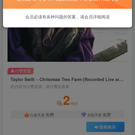
会员必读有各种问题的答案，请会员详细阅读
付费资源
Taylor Swift – Christmas Tree Farm (Recorded Live at the 2019 iHeartRadio Jingle Ball)【44.1kHz／24bit】法国区
此内容为付费资源，请付费后查看
2
积分
免费
免费
白金天使
水晶天使
登录购买