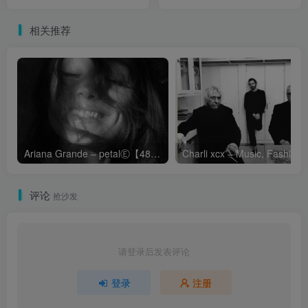
at the 2019 iHeartRadio
16bit】法国区
Jingle Ball)【44.1kHz／
相关推荐
16bit】法国区
Ariana Grande – petalⒺ【48kHz／24bit】英国区
Cha
评论
抢沙发
请登录后发表评论
登录
注册