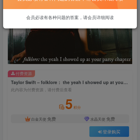
会员必读有各种问题的答案，请会员详细阅读
付费资源
Taylor Swift – folklore： the yeah I showed up at your party chapterⒺ【44.1kHz／24bit】法国区
此内容为付费资源，请付费后查看
5
积分
免费
免费
白金天使
水晶天使
登录购买