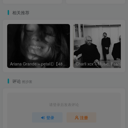
party chapterⒺ【44.1kHz
Release Special)【44.1kHz
／16bit】法国区
／16bit】法国区
相关推荐
Ariana Grande – petalⒺ【48kHz／24bit】英国区
Cha
评论
抢沙发
请登录后发表评论
登录
注册