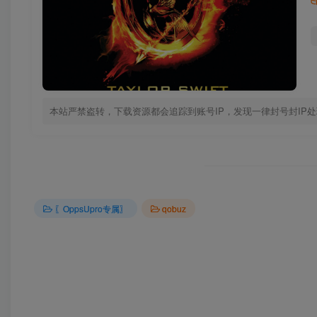
本站严禁盗转，下载资源都会追踪到账号IP，发现一律封号封IP
〖OppsUpro专属〗
qobuz