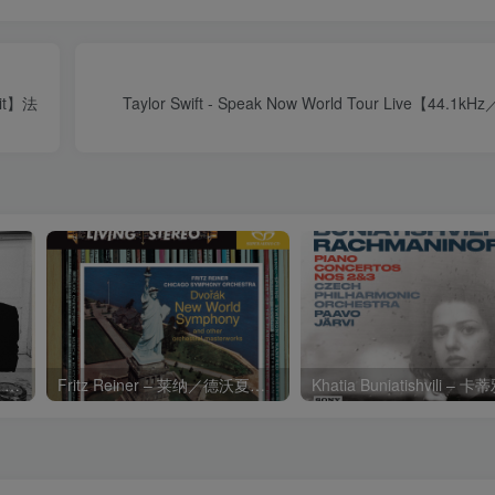
4bit】法
Taylor Swift - Speak Now World Tour Live【44.1
Charli xcx – Music, Fashion, FilmⒺ【48kHz／24bit】英国区
Fritz Reiner – 莱纳／德沃夏克：第九交响曲