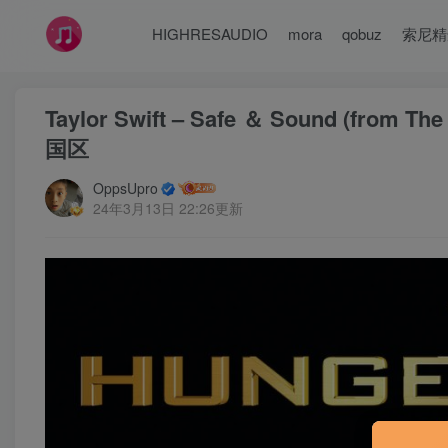
HIGHRESAUDIO
mora
qobuz
索尼精
Taylor Swift – Safe ＆ Sound (from 
国区
OppsUpro
24年3月13日 22:26更新