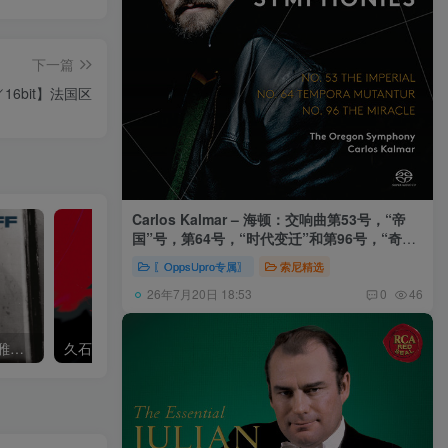
下一篇
kHz／16bit】法国区
Carlos Kalmar – 海顿：交响曲第53号，“帝
国”号，第64号，“时代变迁”和第96号，“奇迹”
号 (俄勒冈交响乐团，卡尔玛)
〖OppsUpro专属〗
索尼精选
26年7月20日 18:53
0
46
Khatia Buniatishvili – 卡蒂雅拉赫玛尼诺夫：第二、三钢琴协奏曲
久石让,Music Future Band – 久石让指挥极简音乐 – 音乐未来 VI (2.8MHz DSD)