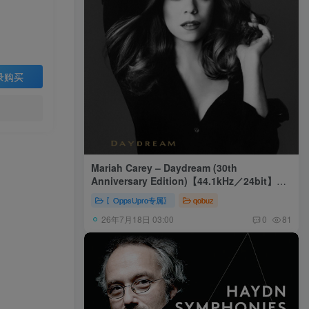
录购买
Mariah Carey – Daydream (30th
Anniversary Edition)【44.1kHz／24bit】美
国区
〖OppsUpro专属〗
qobuz
26年7月18日 03:00
0
81