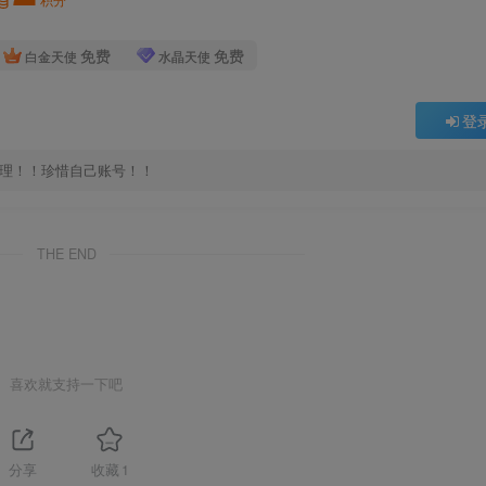
免费
免费
白金天使
水晶天使
登
处理！！珍惜自己账号！！
THE END
喜欢就支持一下吧
分享
收藏
1