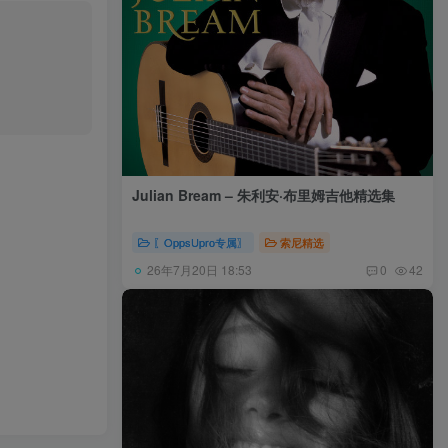
Julian Bream – 朱利安·布里姆吉他精选集
〖OppsUpro专属〗
索尼精选
26年7月20日 18:53
0
42