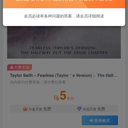
会员必读有各种问题的答案，请会员详细阅读
付费资源
Taylor Swift – Fearless (Taylor＇s Version)： The Halfway Out The Door Chapter【44.1kHz／16bit】法国区
此内容为付费资源，请付费后查看
5
积分
免费
免费
白金天使
水晶天使
登录购买