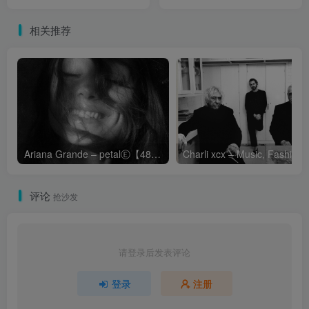
Remember What You Said
Halfway Out The Door
Last Night Chapter【96kHz
Chapter【96kHz／24bit】
相关推荐
／24bit】法国区
法国区
Ariana Grande – petalⒺ【48kHz／24bit】英国区
Cha
评论
抢沙发
请登录后发表评论
登录
注册