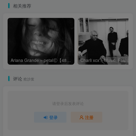
相关推荐
Ariana Grande – petalⒺ【48kHz／24bit】英国区
Cha
评论
抢沙发
请登录后发表评论
登录
注册