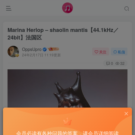
Marina Herlop – shaolin mantis【44.1kHz／
24bit】法国区
OppsUpro
关注
私信
24年2月17日 11:19更新
0
32
会员必读有各种问题的答案，请会员详细阅读