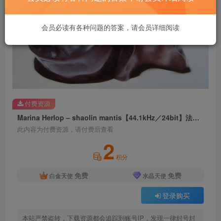
会员必读有各种问题的答案，请会员详细阅读
付费资源
Marina Herlop – shaolin mantis【44.1kHz／24bit】法国区
此内容为付费资源，请付费后查看
2
积分
免费
免费
白金天使
水晶天使
登录购买
本站严禁盗转，下载资源都会追踪到账号IP，发现一律封号封