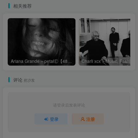
相关推荐
Ariana Grande – petalⒺ【48kHz／24bit】英国区
Cha
评论
抢沙发
请登录后发表评论
登录
注册