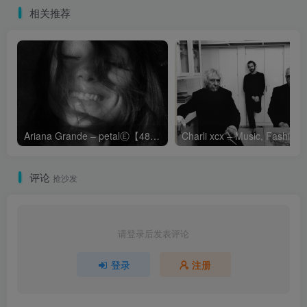
相关推荐
Ariana Grande – petalⒺ【48kHz／24bit】英国区
Cha
评论
抢沙发
请登录后发表评论
登录
注册