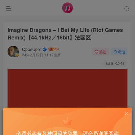
Imagine Dragons – I Bet My Life (Riot Games
Remix)【44.1kHz／16bit】法国区
OppsUpro
关注
私信
24年2月17日 11:17更新
0
48
会员必读有各种问题的答案，请会员详细阅读