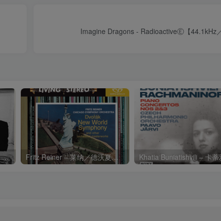
Imagine Dragons - RadioactiveⒺ【44.1k
Charli xcx – Music, Fashion, FilmⒺ【48kHz／24bit】英国区
Fritz Reiner – 莱纳／德沃夏克：第九交响曲