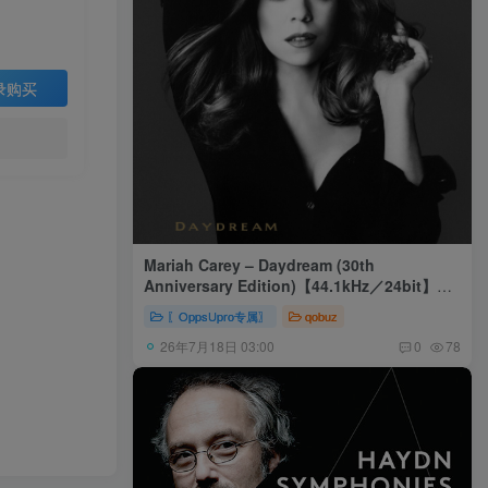
录购买
Mariah Carey – Daydream (30th
Anniversary Edition)【44.1kHz／24bit】美
国区
〖OppsUpro专属〗
qobuz
26年7月18日 03:00
0
78