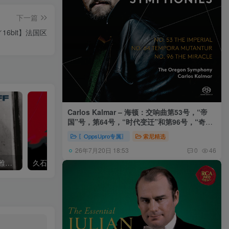
下一篇
Hz／16bit】法国区
Carlos Kalmar – 海顿：交响曲第53号，“帝
国”号，第64号，“时代变迁”和第96号，“奇迹”
号 (俄勒冈交响乐团，卡尔玛)
〖OppsUpro专属〗
索尼精选
26年7月20日 18:53
0
46
Khatia Buniatishvili – 卡蒂雅拉赫玛尼诺夫：第二、三钢琴协奏曲
久石让,Music Future Band – 久石让指挥极简音乐 – 音乐未来 VI (2.8MHz DSD)