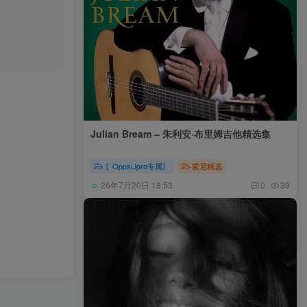
Julian Bream – 朱利安·布里姆吉他精选集
〖OppsUpro专属〗
索尼精选
26年7月20日 18:53
0
39