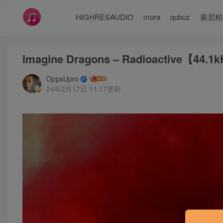
HIGHRESAUDIO
mora
qobuz
索尼精
Imagine Dragons – Radioactive【44
OppsUpro
24年2月17日 11:17更新