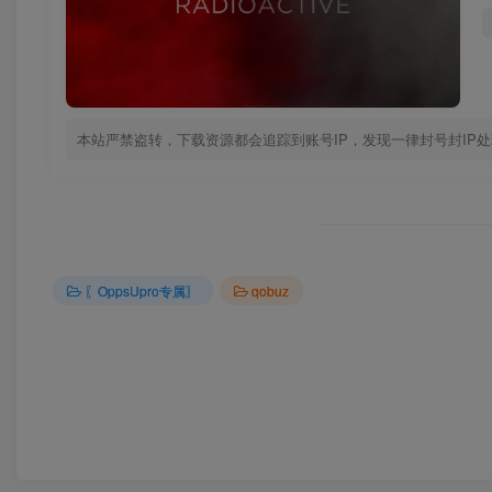
本站严禁盗转，下载资源都会追踪到账号IP，发现一律封号封IP
〖OppsUpro专属〗
qobuz