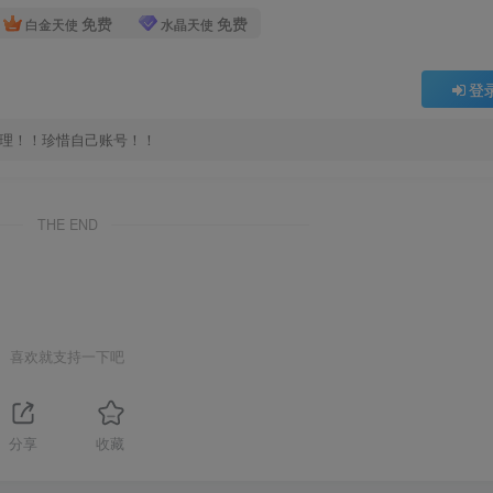
免费
免费
白金天使
水晶天使
登
处理！！珍惜自己账号！！
THE END
喜欢就支持一下吧
分享
收藏