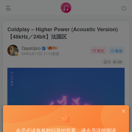
Coldplay – Higher Power (Acoustic Version)
【48kHz／24bit】法国区
OppsUpro
关注
私信
24年2月17日 11:14更新
0
29
会员必读有各种问题的答案，请会员详细阅读