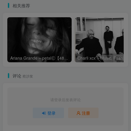
相关推荐
Ariana Grande – petalⒺ【48kHz／24bit】英国区
Cha
评论
抢沙发
请登录后发表评论
登录
注册