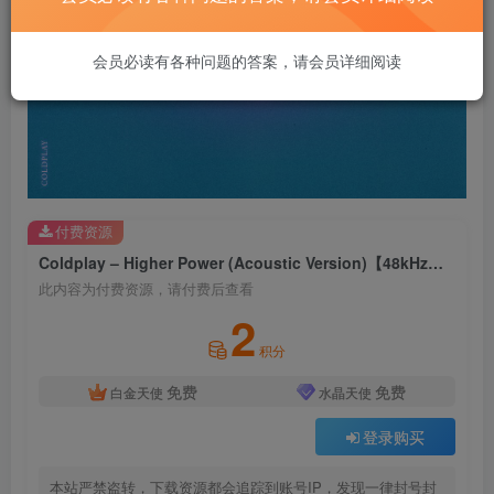
会员必读有各种问题的答案，请会员详细阅读
付费资源
Coldplay – Higher Power (Acoustic Version)【48kHz／24bit】法国区
此内容为付费资源，请付费后查看
2
积分
免费
免费
白金天使
水晶天使
登录购买
本站严禁盗转，下载资源都会追踪到账号IP，发现一律封号封