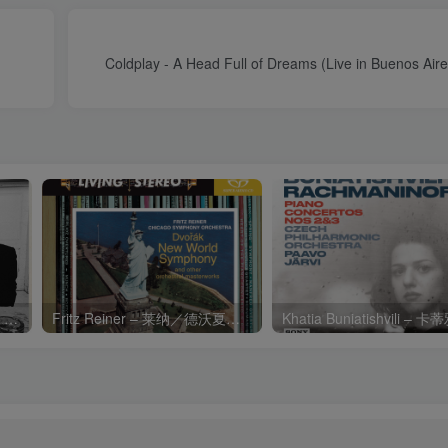
Coldplay - A Head Full of Dreams (Live in Buenos A
Charli xcx – Music, Fashion, FilmⒺ【48kHz／24bit】英国区
Fritz Reiner – 莱纳／德沃夏克：第九交响曲