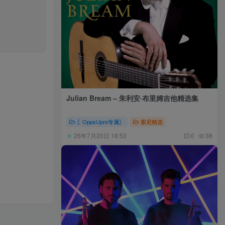
Julian Bream – 朱利安·布里姆吉他精选集
〖OppsUpro专属〗
索尼精选
26年7月20日 18:53
0
38