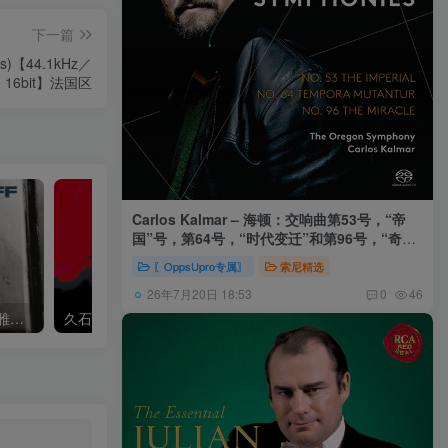
下一篇
ires)【44.1kHz／
16bit】法国区
Carlos Kalmar – 海顿：交响曲第53号，“帝
国”号，第64号，“时代变迁”和第96号，“奇迹”
号 (俄勒冈交响乐团，卡尔玛)
〖OppsUpro专属〗
索尼精选
26年7月20日 18:53
0
46
Khatia Buniatishvili – 卡蒂雅拉赫玛尼诺夫：第二、三钢琴协奏曲
久石让,Music Future Band – 久石让指挥极简音乐 – 音乐未来 VI (2.8MHz DSD)