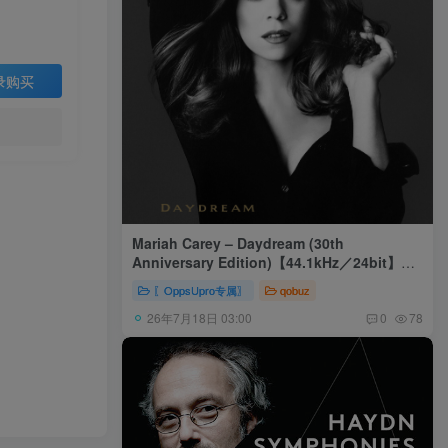
录购买
Mariah Carey – Daydream (30th
Anniversary Edition)【44.1kHz／24bit】美
国区
〖OppsUpro专属〗
qobuz
26年7月18日 03:00
0
78