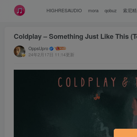
HIGHRESAUDIO
mora
qobuz
索尼精
Coldplay – Something Just Like Thi
OppsUpro
24年2月17日 11:14更新