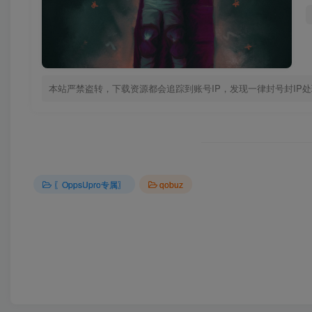
本站严禁盗转，下载资源都会追踪到账号IP，发现一律封号封IP
〖OppsUpro专属〗
qobuz