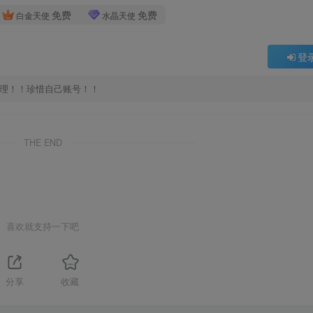
免费
免费
白金天使
水晶天使
登
处理！！珍惜自己账号！！
THE END
喜欢就支持一下吧
分享
收藏