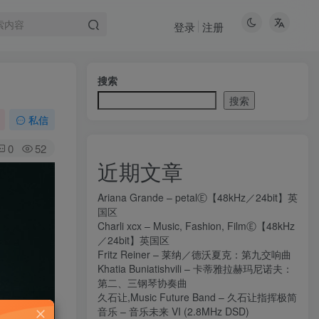
登录
注册
搜索
搜索
私信
0
52
近期文章
Ariana Grande – petalⒺ【48kHz／24bit】英
国区
Charli xcx – Music, Fashion, FilmⒺ【48kHz
／24bit】英国区
Fritz Reiner – 莱纳／德沃夏克：第九交响曲
Khatia Buniatishvili – 卡蒂雅拉赫玛尼诺夫：
第二、三钢琴协奏曲
久石让,Music Future Band – 久石让指挥极简
音乐 – 音乐未来 VI (2.8MHz DSD)