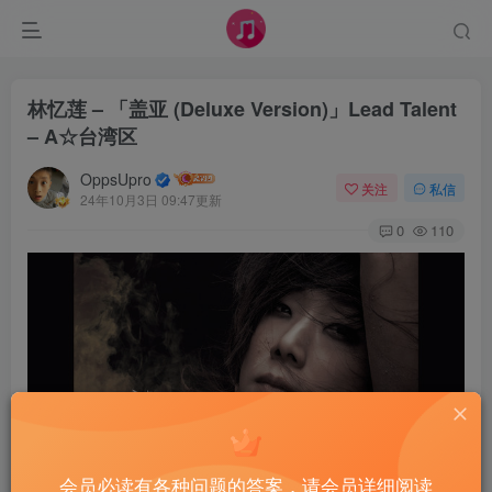
林忆莲 – 「盖亚 (Deluxe Version)」Lead Talent
– A☆台湾区
OppsUpro
关注
私信
24年10月3日 09:47更新
0
110
会员必读有各种问题的答案，请会员详细阅读