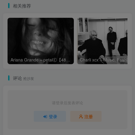
相关推荐
Ariana Grande – petalⒺ【48kHz／24bit】英国区
Cha
评论
抢沙发
请登录后发表评论
登录
注册