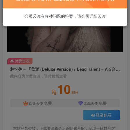
会员必读有各种问题的答案，请会员详细阅读
付费资源
林忆莲 – 「盖亚 (Deluxe Version)」Lead Talent – A☆台湾区
此内容为付费资源，请付费后查看
10
积分
免费
免费
白金天使
水晶天使
登录购买
本站严禁盗转，下载资源都会追踪到账号IP，发现一律封号封