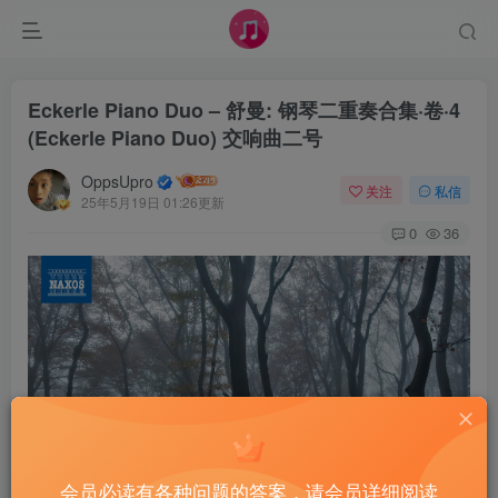
Eckerle Piano Duo – 舒曼: 钢琴二重奏合集·卷·4
(Eckerle Piano Duo) 交响曲二号
OppsUpro
关注
私信
25年5月19日 01:26更新
0
36
会员必读有各种问题的答案，请会员详细阅读