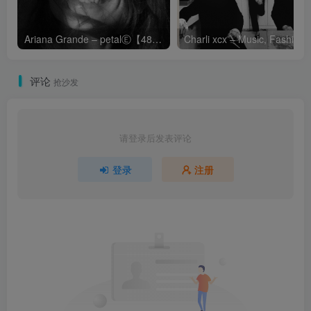
Ariana Grande – petalⒺ【48kHz／24bit】英国区
Cha
评论
抢沙发
请登录后发表评论
登录
注册