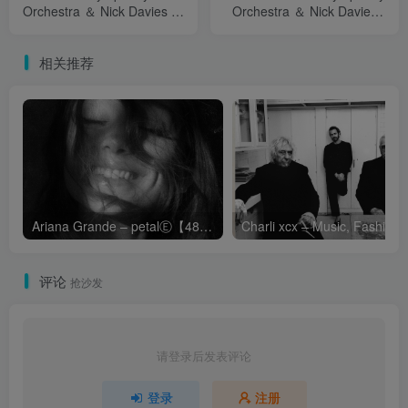
Orchestra ＆ Nick Davies -
Orchestra ＆ Nick Davies -
Henning Sommerro：
Henning Sommerro：
Borders【FLAC 88.2】
Borders【FLAC 176.4】
相关推荐
Ariana Grande – petalⒺ【48kHz／24bit】英国区
Cha
评论
抢沙发
请登录后发表评论
登录
注册