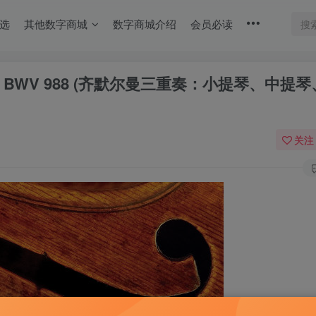
选
其他数字商城
数字商城介绍
会员必读
变奏曲, BWV 988 (齐默尔曼三重奏：小提琴、中提
关注