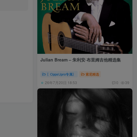
Julian Bream – 朱利安·布里姆吉他精选集
〖OppsUpro专属〗
索尼精选
26年7月20日 18:53
0
39