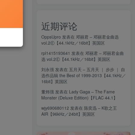
近期评论
OppsUpro
发表在
邓丽君 – 邓丽君金曲选
vol.2Ⓔ【44.1kHz／16bit】英国区
rpl1415193641
发表在
邓丽君 – 邓丽君金曲
选 vol.2Ⓔ【44.1kHz／16bit】英国区
刘永强
发表在
五月天 – 五月天 ｜ 步步 ｜ 自
选作品辑 the Best of 1999-2013【44.1kHz／
16bit】英国区
董炜强
发表在
Lady Gaga – The Fame
Monster (Deluxe Edition)【FLAC 44.1】
wjy690680112
发表在
陈奕迅 – K歌之王
AIR【96kHz／24bit】英国区