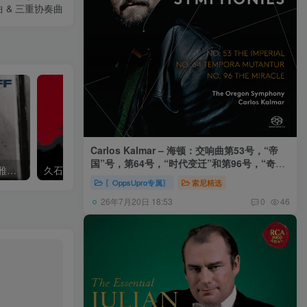
协奏曲 & 三重协奏曲
Carlos Kalmar – 海顿：交响曲第53号，“帝
国”号，第64号，“时代变迁”和第96号，“奇迹”
Khatia Buniatishvili – 卡蒂雅拉赫玛尼诺夫：第二、三钢琴协奏曲
久石让,Music Future Band – 久石让指挥极简音乐 – 音乐未来 VI (2.8MHz DSD)
号 (俄勒冈交响乐团，卡尔玛)
〖OppsUpro专属〗
索尼精选
26年7月20日 18:53
0
46