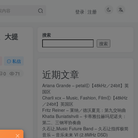
登录
注册
琴、大提
搜索
搜索
私信
近期文章
0
71
Ariana Grande – petalⒺ【48kHz／24bit】英
国区
Charli xcx – Music, Fashion, FilmⒺ【48kHz
／24bit】英国区
Fritz Reiner – 莱纳／德沃夏克：第九交响曲
Khatia Buniatishvili – 卡蒂雅拉赫玛尼诺夫：
第二、三钢琴协奏曲
久石让,Music Future Band – 久石让指挥极简
音乐 – 音乐未来 VI (2.8MHz DSD)