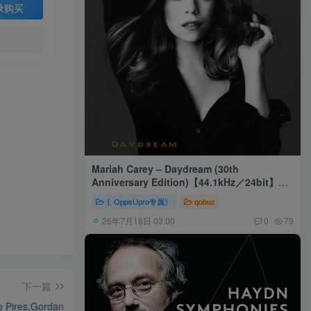
录购买
Mariah Carey – Daydream (30th
Anniversary Edition)【44.1kHz／24bit】美
国区
〖OppsUpro专属〗
qobuz
26年7月18日 03:00
0
79
下一篇
o Pires,Gordan