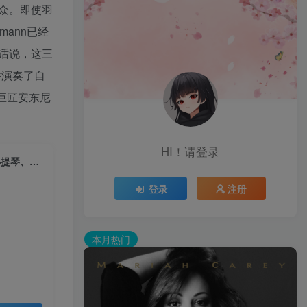
众。即使羽
mann已经
话说，这三
并演奏了自
琴巨匠安东尼
HI！请登录
Trio Zimmermann – 巴赫: 哥德堡变奏曲, BWV 988 (齐默尔曼三重奏：小提琴、中提琴、大提琴)
登录
注册
本月热门