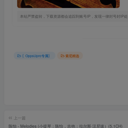
本站严禁盗转，下载资源都会追踪到账号IP，发现一律封号封IP
〖OppsUpro专属〗
索尼精选
上一篇
陈怡 - Melodies (小提琴：陈怡，吉他：拉尔斯·汉尼拔）(5.1CH)