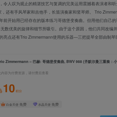
，令人叹为观止的精湛技艺与复调的完美运用震撼着表演者和听
有手风琴家和吉他手，长笛演奏家和竖琴师。 Trio Zimmer
年前开始用已经存在的版本练习哥德堡变奏曲。但用他们自己的
其无数优美的旋律和细节所吸引。由于这个原因，他们共同改编
还有Trio Zimmermann使用的乐器—三把提琴全部由制
此内容为付费资源，请付费后查看
10
积分
免费
免费
白金天使
水晶天使