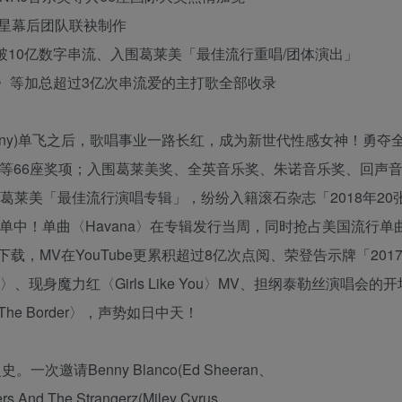
星幕后团队联袂制作
冲破10亿数字串流、入围葛莱美「最佳流行重唱/团体演出」
、〈Easy〉等加总超过3亿次串流爱的主打歌全部收录
th Harmony)单飞之后，歌唱事业一路长红，成为新世代性感女神！勇
奖等66座奖项；入围葛莱美奖、全英音乐奖、朱诺音乐奖、回声
名葛莱美「最佳流行演唱专辑」，纷纷入籍滚石杂志「2018年20
单中！单曲〈Havana〉在专辑发行当周，同时抢占美国流行单
载，MV在YouTube更累积超过8亿次点阅、荣登告示牌「201
e〉、现身魔力红〈Girls Like You〉MV、担纲泰勒丝演唱会的
 The Border〉，声势如日中天！
请Benny Blanco(Ed Sheeran、
s And The Strangerz(Miley Cyrus、