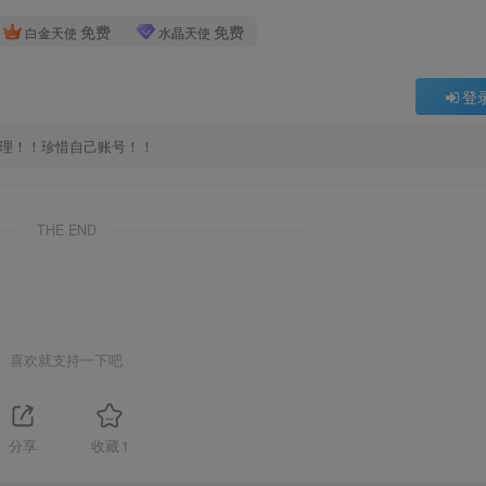
免费
免费
白金天使
水晶天使
登
处理！！珍惜自己账号！！
THE END
喜欢就支持一下吧
分享
收藏
1