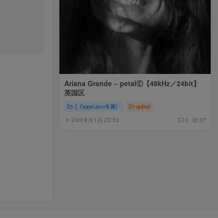
Ariana Grande – petalⒺ【48kHz／24bit】
英国区
〖OppsUpro专属〗
qobuz
26年8月1日 20:59
0
37