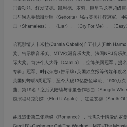
◎泰勒丝、红发艾德、凯利德、麦莉、巨星马龙等超级巨
◎与尚恩曼德斯对唱〈Señorita〉强占英美排行冠军、
◎〈Shameless〉、〈Liar〉、〈Cry For Me〉
哈瓦那情人卡米拉(Camila Cabello)自五佳人(Fif
奖、告示牌音乐奖、MTV欧洲音乐大奖、法国NRJ音乐
际大奖。首张个人大碟《Camila》，空降美国冠军，提
专辑」冠军、时代杂志+告示牌+英国独立报等传媒年度名
英国则蝉联5周冠军，至今大破13亿数位串流、1900万次下
曲」第19名！之后又陆续与菲董合作歌曲〈Sangria Win
感演唱马克朗森〈Find U Again〉、红发艾德〈South Of
趁胜追击第二张新碟《Romance》，写满关于情爱的罗曼史。一次邀
Cardi B)+Cashmere Cat(The Weeknd、MØ)+The Monster