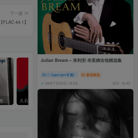
下一篇
e)【FLAC 44.1】
Julian Bream – 朱利安·布里姆吉他精选集
〖OppsUpro专属〗
索尼精选
26年7月20日 18:53
0
42
Khatia Buniatishvili – 卡蒂雅拉赫玛尼诺夫：第二、三钢琴协奏曲
久石让,Music Future Band – 久石让指挥极简音乐 – 音乐未来 VI (2.8MHz DSD)