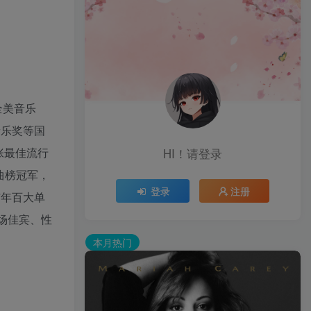
夺全美音乐
音乐奖等国
张最佳流行
HI！请登录
曲榜冠军，
登录
注册
7年百大单
开场佳宾、性
本月热门