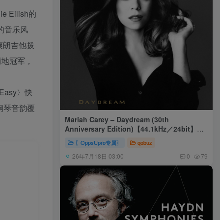
ie Eilish的
往的音乐风
配爽朗吉他拨
两地冠军，
〈Easy〉快
；钢琴音韵覆
Mariah Carey – Daydream (30th
Anniversary Edition)【44.1kHz／24bit】美
国区
〖OppsUpro专属〗
qobuz
26年7月18日 03:00
0
79