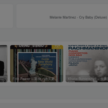
Melanie Martinez - Cry Baby (Delux
Charli xcx – Music, Fashion, FilmⒺ【48kHz／24bit】英国区
Fritz Reiner – 莱纳／德沃夏克：第九交响曲