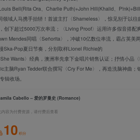
uis Bell(Rita Ora、Charlie Puth)+John Hill(Khalid、P!nk)+Bill
超过15组不同领域人马携手抬轿！首波主打〈Shameless〉，惊见别于以
超过5000万次串流；〈Living Proof〉运用许多假音搭
 Mendes同唱〈Señorita〉，冲破10亿数位串流，霸占英美
-Pop夏日节奏，分别取样Lionel Richie的
e的〈All That She Wants〉经典，澳洲率先拿下金唱片销售认证；抒情小品
主脑Ryan Tedder联合撰写〈Cry For Me〉，再造洗脑神曲
为专辑收场。
amila Cabello – 爱的罗曼史 (Romance)
此内容为付费资源，请付费后查看
10
积分