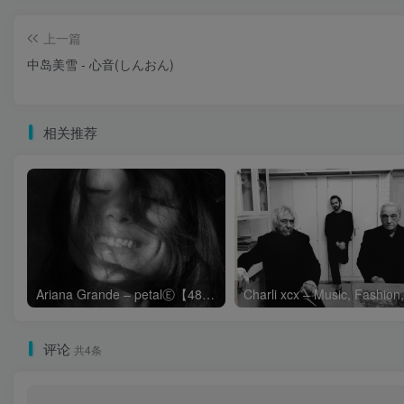
上一篇
中岛美雪 - 心音(しんおん)
相关推荐
Ariana Grande – petalⒺ【48kHz／24bit】英国区
评论
共4条