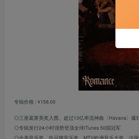
专辑价格 : ¥158.00
◎三座葛莱美奖入围、超过13亿串流神曲〈Havana〉
◎专辑发行24小时强势登顶全球iTunes 50国冠
◎全美音乐奖、告示牌音乐奖、MTV欧洲音乐大奖、法国