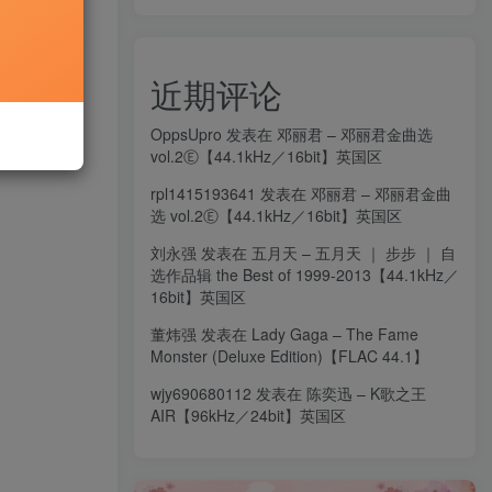
近期评论
OppsUpro
发表在
邓丽君 – 邓丽君金曲选
vol.2Ⓔ【44.1kHz／16bit】英国区
rpl1415193641
发表在
邓丽君 – 邓丽君金曲
选 vol.2Ⓔ【44.1kHz／16bit】英国区
刘永强
发表在
五月天 – 五月天 ｜ 步步 ｜ 自
选作品辑 the Best of 1999-2013【44.1kHz／
16bit】英国区
董炜强
发表在
Lady Gaga – The Fame
Monster (Deluxe Edition)【FLAC 44.1】
wjy690680112
发表在
陈奕迅 – K歌之王
AIR【96kHz／24bit】英国区