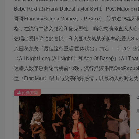
Bebe Rexha)+Frank Dukes(Taylor Swift、Post Malone)+Lo
哥哥Finneas(Selena Gomez、JP Saxe)…等
格，在流行中渗入摇滚和庞克野性，嘶吼式演绎直入人心，创下
弦唱出爱情降临的喜悦；和入围3次葛莱美奖热恋爱人Shawn
入围葛莱美「最佳流行重唱/团体演出」肯定；〈Liar〉弥漫Ska
〈All Night Long (All Night)〉和Ace Of Bas
速攀入数字歌曲销售榜前10强；流行摇滚乐团OneRepublic
盖〈First Man〉唱出与父亲的好感情，以最动人的时刻
付费资源
C