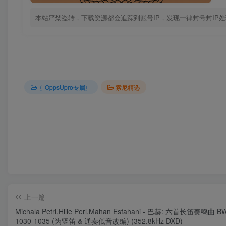
本站严禁盗转，下载资源都会追踪到账号IP，发现一律封号封IP
〖OppsUpro专属〗
索尼精选
上一篇
Michala Petri,Hille Perl,Mahan Esfahani - 巴赫: 六首长笛奏鸣曲 B
1030-1035 (为竖笛 & 通奏低音改编) (352.8kHz DXD)