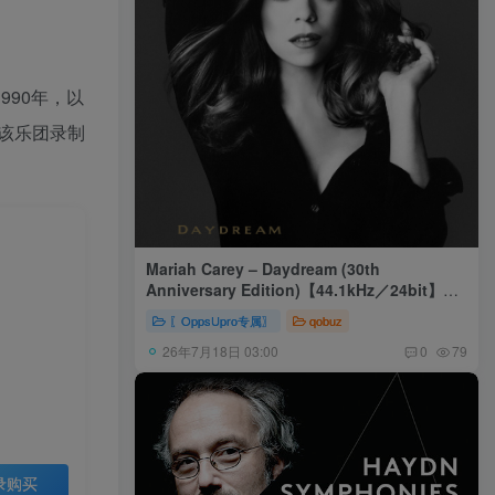
1990年，以
该乐团录制
Mariah Carey – Daydream (30th
Anniversary Edition)【44.1kHz／24bit】美
国区
〖OppsUpro专属〗
qobuz
26年7月18日 03:00
0
79
录购买