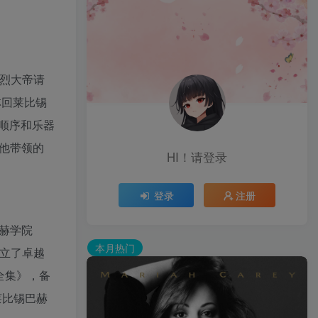
腓德烈大帝请
林回莱比锡
顺序和乐器
和他带领的
HI！请登录
登录
注册
巴赫学院
本月热门
建立了卓越
全集》，备
莱比锡巴赫