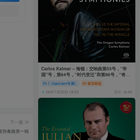
Carlos Kalmar – 海顿：交响曲第53号，“帝
国”号，第64号，“时代变迁”和第96号，“奇迹”
号 (俄勒冈交响乐团，卡尔玛)
〖OppsUpro专属〗
索尼精选
26年7月20日 18:53
0
46
下一篇
耶纳：长笛协奏曲第一辑