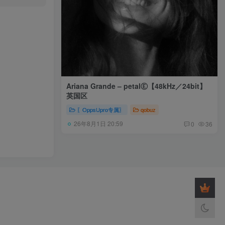
Ariana Grande – petalⒺ【48kHz／24bit】
英国区
〖OppsUpro专属〗
qobuz
26年8月1日 20:59
0
36