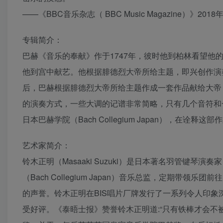
——《BBC音乐杂志（ BBC Music Magazine）》2018
专辑简介：
巴赫《音乐的奉献》作于1747年，彼时他到柏林看望他的爱子卡尔·菲
他到宫中献艺。他根据腓德烈大帝所给主题，即兴创作演奏寻
后，巴赫根据腓德烈大帝所给主题作成一套作品献给大帝
的演奏方式，一些大调的记谱非常简略，只有几个音符和一些神
日本巴赫学院（Bach Collegium Japan），在诠
艺术家简介：
铃木正明（Masaaki Suzuki）是日本著名羽管键
（Bach Collegium Japan）音乐总监，定期
的声誉。铃木正明在BIS唱片厂牌发行了一系列令人印
受好评。《泰晤士报》赞誉铃木正明道:“只有铁棒才会不被