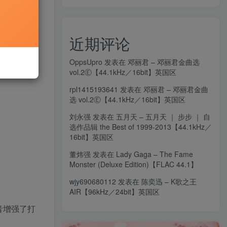
近期评论
OppsUpro
发表在
邓丽君 – 邓丽君金曲选
vol.2Ⓔ【44.1kHz／16bit】英国区
rpl1415193641
发表在
邓丽君 – 邓丽君金曲
选 vol.2Ⓔ【44.1kHz／16bit】英国区
刘永强
发表在
五月天 – 五月天 ｜ 步步 ｜ 自
选作品辑 the Best of 1999-2013【44.1kHz／
16bit】英国区
董炜强
发表在
Lady Gaga – The Fame
Monster (Deluxe Edition)【FLAC 44.1】
wjy690680112
发表在
陈奕迅 – K歌之王
AIR【96kHz／24bit】英国区
音增强了打