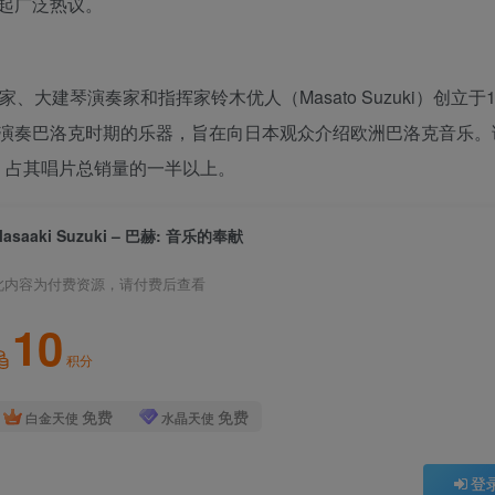
起广泛热议。
演奏家、大建琴演奏家和指挥家铃木优人（Masato Suzuki）创立于
演奏巴洛克时期的乐器，旨在向日本观众介绍欧洲巴洛克音乐。
年，占其唱片总销量的一半以上。
asaaki Suzuki – 巴赫: 音乐的奉献
此内容为付费资源，请付费后查看
10
积分
免费
免费
白金天使
水晶天使
登