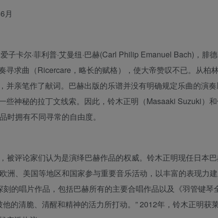
年6月
利普·艾曼纽·巴赫(Carl Philip Emanuel Bach)，
求曲（Ricercare，略长的赋格），使大帝赞叹不已。从柏
，并亲笔作了献词。巴赫出版的乐谱并没有明确规定乐曲的演奏
秘的拉丁文线索。因此，铃木正明（Masaaki Suzuki）
释这部作品时拥有不同寻常的自由度。
琴演奏家，被评论家们认为是演绎巴赫作品的权威。铃木正明现任日本
带领乐团前往欧洲、美国等地区和国家参与重要音乐活动，以丰富的表现力
象深刻的唱片作品，包括巴赫所有的主要合唱作品以及《羽管键琴
他的清脆、清醒和精神的活力所打动。” 2012年，铃木正明获