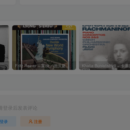
Charli xcx – Music, Fashion, FilmⒺ【48kHz／24bit】英国区
Fritz Reiner – 莱纳／德沃夏克：第九交响曲
请登录后发表评论
登录
注册