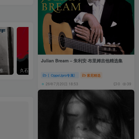
Julian Bream – 朱利安·布里姆吉他精选集
Khatia Buniatishvili – 卡蒂雅拉赫玛尼诺夫：第二、三钢琴协奏曲
久石让,Music Future Band – 久石让指挥极简音乐 – 音乐未来 VI (2.8MHz DSD)
〖OppsUpro专属〗
索尼精选
26年7月20日 18:53
0
39