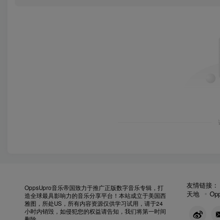
友情链接
OppsUpro音乐帝国致力于推广正版数字音乐专辑，打
天地
Op
造全球最具影响力的音乐分享平台！本站成立于美国西
雅图，所处US，所有内容资源仅供学习试用，请于24
小时内销毁，如侵犯您的权益请告知，我们将第一时间
删除。