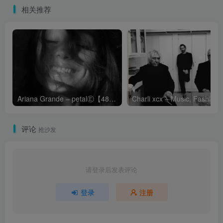
相关推荐
Ariana Grande – petalⒺ【48kHz／24bit】英国区
Cha
评论
抢沙发
请登录后发表评论
登录
注册