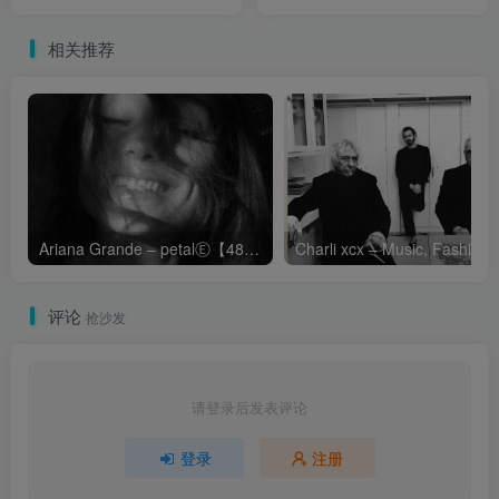
相关推荐
Ariana Grande – petalⒺ【48kHz／24bit】英国区
Cha
评论
抢沙发
请登录后发表评论
登录
注册