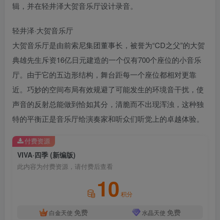
辑，并在轻井泽大贺音乐厅设计录音。
轻井泽·大贺音乐厅
大贺音乐厅是由前索尼集团董事长，被誉为“CD之父”的大贺
典雄先生斥资16亿日元建造的一个仅有700个座位的小音乐
厅。由于它的五边形结构，舞台距每一个座位都相对更靠
近。巧妙的空间布局有效规避了可能发生的环境音干扰，使
声音的反射总能做到恰如其分，清脆而不出现浑浊，这种独
特的平衡正是音乐厅给演奏家和听众们听觉上的卓越体验。
付费资源
VIVA·四季 (新编版)
此内容为付费资源，请付费后查看
10
积分
免费
免费
白金天使
水晶天使