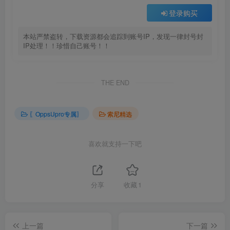
登录购买
本站严禁盗转，下载资源都会追踪到账号IP，发现一律封号封
IP处理！！珍惜自己账号！！
THE END
〖OppsUpro专属〗
索尼精选
喜欢就支持一下吧
分享
收藏
1
上一篇
下一篇