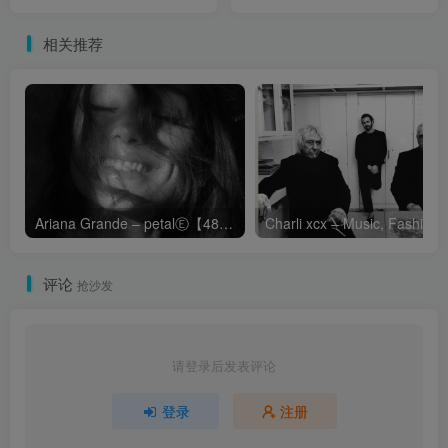
Day【FLAC 96】
Revolution： Live (2022
Remaster)【FLAC 44.1】
相关推荐
Ariana Grande – petalⒺ【48kHz／24bit】英国区
Cha
评论
抢沙发
请登录后发表评论
登录
注册