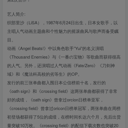
艺人简介:
织部里沙（LiSA），1987年6月24日出生，日本女歌手，以
主唱人气动画主题曲和个性魅力的摇滚曲风与歌声而备受瞩
目。
动画《Angel Beats!》中以角色歌手”Yui”的名义演唱
《Thousand Enemies》与《一番の宝物》等歌曲而获得很高
的人气。另外，还演唱过人气动画《Fate/Zero》《刀剑神
域》和《魔法科高校的劣等生》的OP。
发行的前三张单曲都入围日本公信榜前十名，发行的
《oath sign》和《crossing field》这两张单曲都获得了非常
好的成绩，《oath sign》曾拿过orcion日榜单亚军，
《crossing field》曾拿过oricon日榜单冠军，两张单曲在周榜
初登场都获得了5位的成绩，在榜时间长达六个月，先后出货
量突破10万枚。《crossing field》的配信下载次数也突破20