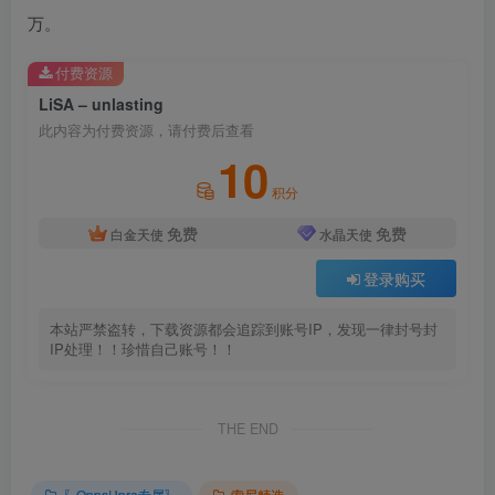
万。
付费资源
LiSA – unlasting
此内容为付费资源，请付费后查看
10
积分
免费
免费
白金天使
水晶天使
登录购买
本站严禁盗转，下载资源都会追踪到账号IP，发现一律封号封
IP处理！！珍惜自己账号！！
THE END
〖OppsUpro专属〗
索尼精选