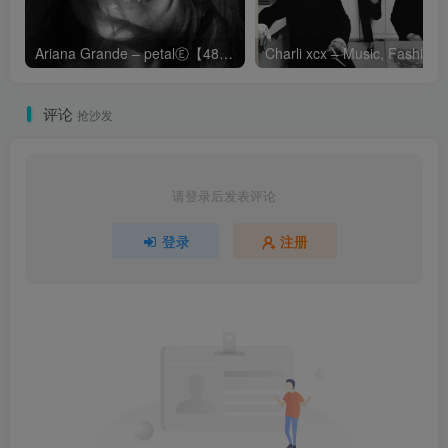
Ariana Grande – petalⒺ【48kHz／24bit】英国区
Cha
评论
抢沙发
请登录后发表评论
登录
注册