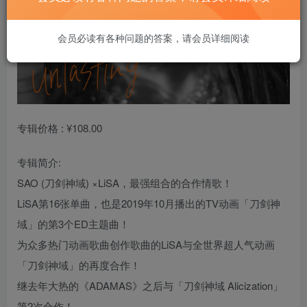
会员必读有各种问题的答案，请会员详细阅读
专辑价格 : ¥108.00
专辑简介:
SAO (刀剑神域) ×LiSA，最强组合的合作情歌！
LiSA第16张单曲，也是2019年10月播出的TV动画「刀剑神
域」的第3个ED主题曲！
为众多热门动画歌曲创作歌曲的LiSA与全世界超人气动画
「刀剑神域」的再度合作！
继去年大热的《ADAMAS》之后与「刀剑神域 Alicization」
第2次合作！