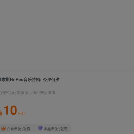
拿索斯Hi-Res音乐特辑: 今夕何夕
此内容为付费资源，请付费后查看
10
积分
免费
免费
白金天使
水晶天使