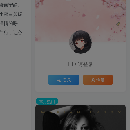
蜜而宁静。
小夜曲如破
深情的呼
伴行，让心
HI！请登录
登录
注册
本月热门