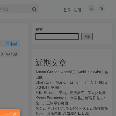
登录
注册
搜索
搜索
私信
0
108
近期文章
Ariana Grande – petalⒺ【48kHz／24bit】英
国区
Charli xcx – Music, Fashion, FilmⒺ【48kHz
／24bit】英国区
Fritz Reiner – 莱纳／德沃夏克：第九交响曲
Khatia Buniatishvili – 卡蒂雅拉赫玛尼诺夫：
第二、三钢琴协奏曲
久石让,Music Future Band – 久石让指挥极简
音乐 – 音乐未来 VI (2.8MHz DSD)