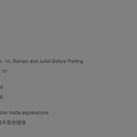
o. 10, Romeo and Juliet Before Parting
10
te
行板
o con molta espressione
 感情丰富的慢板