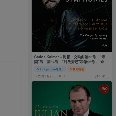
Carlos Kalmar – 海顿：交响曲第53号，“帝
国”号，第64号，“时代变迁”和第96号，“奇迹”
号 (俄勒冈交响乐团，卡尔玛)
〖OppsUpro专属〗
索尼精选
26年7月20日 18:53
0
46