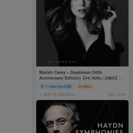
Mariah Carey – Daydream (30th
Anniversary Edition)【44.1kHz／24bit】美
国区
〖OppsUpro专属〗
qobuz
26年7月18日 03:00
0
78