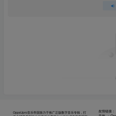
友情链接
OppsUpro音乐帝国致力于推广正版数字音乐专辑，打
天地
Op