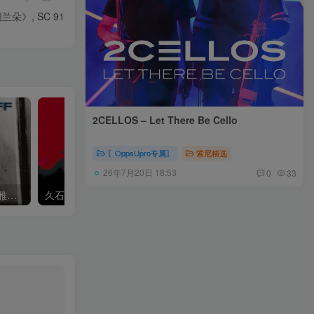
朵》, SC 91
2CELLOS – Let There Be Cello
〖OppsUpro专属〗
索尼精选
26年7月20日 18:53
0
33
Khatia Buniatishvili – 卡蒂雅拉赫玛尼诺夫：第二、三钢琴协奏曲
久石让,Music Future Band – 久石让指挥极简音乐 – 音乐未来 VI (2.8MHz DSD)