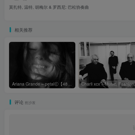
莫扎特, 温特, 胡梅尔 & 罗西尼: 巴松协奏曲
相关推荐
Ariana Grande – petalⒺ【48kHz／24bit】英国区
评论
抢沙发