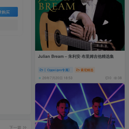
录购买
Julian Bream – 朱利安·布里姆吉他精选集
〖OppsUpro专属〗
索尼精选
26年7月20日 18:53
0
38
下一篇