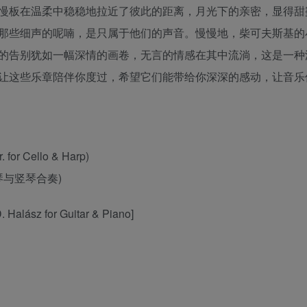
慢板在温柔中稳稳地拉近了彼此的距离，月光下的亲密，显得甜
那些细声的呢喃，是只属于他们的声音。慢慢地，柴可夫斯基的
的告别犹如一幅深情的画卷，无言的情感在其中流淌，这是一种
让这些乐章陪伴你度过，希望它们能带给你深深的感动，让音乐
. for Cello & Harp)
提琴与竖琴合奏)
. Halász for Guitar & Piano]