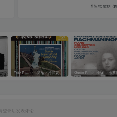
普契尼: 歌剧《图兰
Charli xcx – Music, Fashion, FilmⒺ【48kHz／24bit】英国区
Fritz Reiner – 莱纳／德沃夏克：第九交响曲
请登录后发表评论