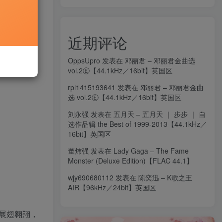
近期评论
OppsUpro
发表在
邓丽君 – 邓丽君金曲选
vol.2Ⓔ【44.1kHz／16bit】英国区
rpl1415193641
发表在
邓丽君 – 邓丽君金曲
选 vol.2Ⓔ【44.1kHz／16bit】英国区
刘永强
发表在
五月天 – 五月天 ｜ 步步 ｜ 自
选作品辑 the Best of 1999-2013【44.1kHz／
16bit】英国区
董炜强
发表在
Lady Gaga – The Fame
Monster (Deluxe Edition)【FLAC 44.1】
wjy690680112
发表在
陈奕迅 – K歌之王
AIR【96kHz／24bit】英国区
展翅翱翔，