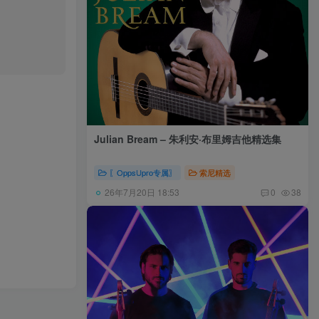
Julian Bream – 朱利安·布里姆吉他精选集
〖OppsUpro专属〗
索尼精选
26年7月20日 18:53
0
38