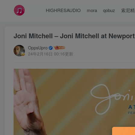
HIGHRESAUDIO
mora
qobuz
索尼精
Joni Mitchell – Joni Mitchell at Newp
OppsUpro
24年2月16日 00:16更新