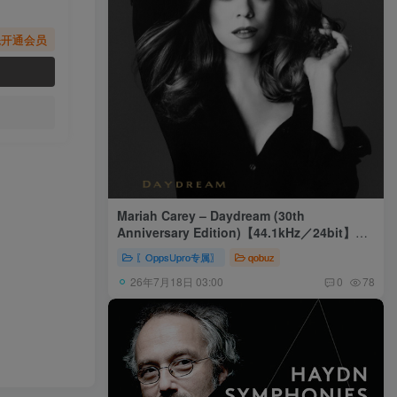
先开通会员
Mariah Carey – Daydream (30th
Anniversary Edition)【44.1kHz／24bit】美
国区
〖OppsUpro专属〗
qobuz
26年7月18日 03:00
0
78