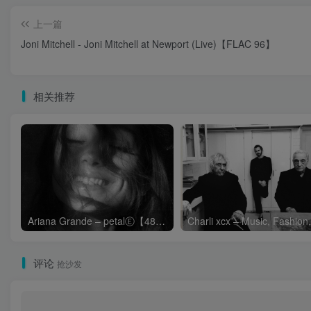
上一篇
Joni Mitchell - Joni Mitchell at Newport (Live)【FLAC 96】
相关推荐
Ariana Grande – petalⒺ【48kHz／24bit】英国区
评论
抢沙发