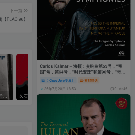
下一篇
ered)【FLAC 96】
Carlos Kalmar – 海顿：交响曲第53号，“帝
国”号，第64号，“时代变迁”和第96号，“奇迹”
号 (俄勒冈交响乐团，卡尔玛)
〖OppsUpro专属〗
索尼精选
26年7月20日 18:53
0
46
Khatia Buniatishvili – 卡蒂雅拉赫玛尼诺夫：第二、三钢琴协奏曲
久石让,Music Future Band – 久石让指挥极简音乐 – 音乐未来 VI (2.8MHz DSD)