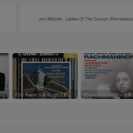
Joni Mitchell - Ladies Of The Canyon (Remast
Charli xcx – Music, Fashion, FilmⒺ【48kHz／24bit】英国区
Fritz Reiner – 莱纳／德沃夏克：第九交响曲