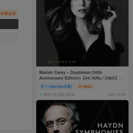
先开通会员
Mariah Carey – Daydream (30th
Anniversary Edition)【44.1kHz／24bit】美
国区
〖OppsUpro专属〗
qobuz
26年7月18日 03:00
0
78