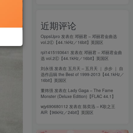
近期评论
OppsUpro
发表在
邓丽君 – 邓丽君金曲选
vol.2Ⓔ【44.1kHz／16bit】英国区
rpl1415193641
发表在
邓丽君 – 邓丽君金曲
选 vol.2Ⓔ【44.1kHz／16bit】英国区
刘永强
发表在
五月天 – 五月天 ｜ 步步 ｜ 自
选作品辑 the Best of 1999-2013【44.1kHz／
16bit】英国区
董炜强
发表在
Lady Gaga – The Fame
Monster (Deluxe Edition)【FLAC 44.1】
wjy690680112
发表在
陈奕迅 – K歌之王
AIR【96kHz／24bit】英国区