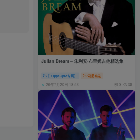
Julian Bream – 朱利安·布里姆吉他精选集
〖OppsUpro专属〗
索尼精选
26年7月20日 18:53
0
38