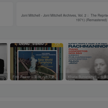
Joni Mitchell - Joni Mitchell Archives, Vol. 2： The Repri
1971) (Remastered
Charli xcx – Music, Fashion, FilmⒺ【48kHz／24bit】英国区
Fritz Reiner – 莱纳／德沃夏克：第九交响曲