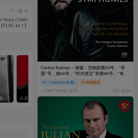
下一篇
se Years (1968-
)【FLAC 44.1】
Carlos Kalmar – 海顿：交响曲第53号，“帝
国”号，第64号，“时代变迁”和第96号，“奇迹”
号 (俄勒冈交响乐团，卡尔玛)
〖OppsUpro专属〗
索尼精选
26年7月20日 18:53
0
46
Khatia Buniatishvili – 卡蒂雅拉赫玛尼诺夫：第二、三钢琴协奏曲
久石让,Music Future Band – 久石让指挥极简音乐 – 音乐未来 VI (2.8MHz DSD)