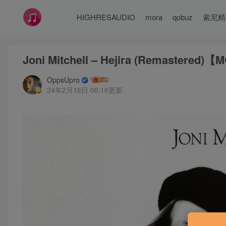
HIGHRESAUDIO
mora
qobuz
索尼精
Joni Mitchell – Hejira (Remastered)
OppsUpro
24年2月16日 00:16更新