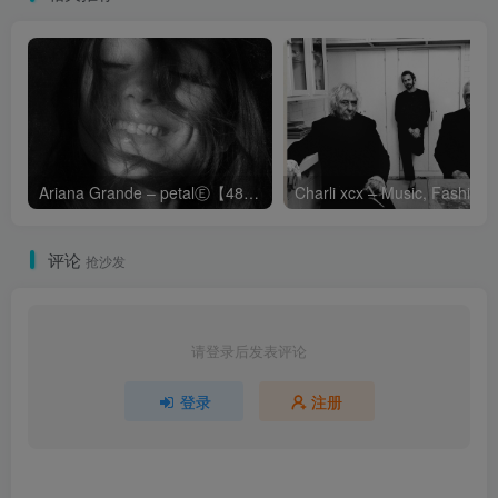
Ariana Grande – petalⒺ【48kHz／24bit】英国区
Cha
评论
抢沙发
请登录后发表评论
登录
注册