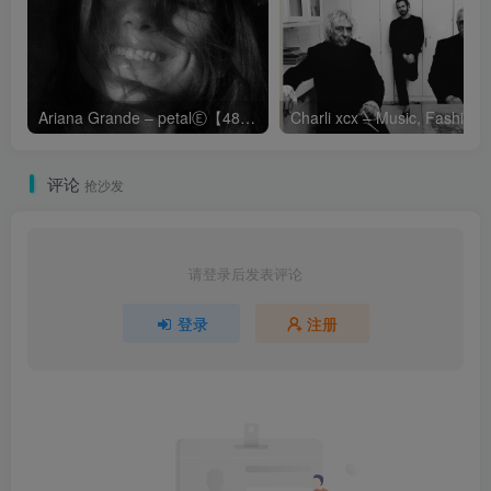
Ariana Grande – petalⒺ【48kHz／24bit】英国区
Cha
评论
抢沙发
请登录后发表评论
登录
注册