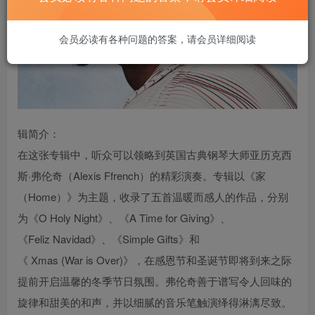
会员必读有各种问题的答案，请会员详细阅读
辑简介：
在这张专辑中，听众可以领略到英国古典钢琴大师亚历克西
斯·弗伦奇（Alexis Ffrench）的精彩演奏。专辑以《家
（Home）》为主题，收录了五首温暖而感人的作品，分别
为《O Holy Night》、《A Time for Giving》、
《Feliz Navidad》、《Simple Gifts》和
《 Xmas (War is Over)》，在感恩节和圣诞节即将到来之际
提前开启温馨的冬季节日氛围。弗伦奇善于谱写令人回味的
旋律和甜美的和声，并以细腻的音乐笔触演绎得淋漓尽致。