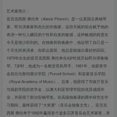
艺术家简介：
亚历克西斯·弗伦奇（Alexis Ffrench）是一位英国古典钢琴
家、即兴演奏家和杰出的作曲家。这些天赋的组合赋予他的
表演一种引人瞩目的个性和自发的敏感，这种敏感的程度在
今天是很少听到的。在独奏和协奏曲中，他证明了自己是一
个天生的表演者，在听众面前，他总是能做出最好的回应。
1970年出生的亚历克西斯·弗伦奇在4岁时就开始即兴弹奏钢
琴。7岁时，他成为一名教堂管风琴手。1981年，他获奖学
金前往伦敦珀塞尔学院（Purcell School）和皇家音乐学院
（Royal Academy of Music）。后来，他获得了市政厅音乐
与戏剧学院的奖学金，以澳大利亚管理学院的优异成绩毕
业，并获得了郡治安钢琴奖。在高级独奏课的两年研究生学
习期间，最终获得了“大奖赛”（音乐会独奏文凭）。亚历克
西斯·弗伦奇于1992年赢得首个波多贝罗音乐会艺术家奖，并