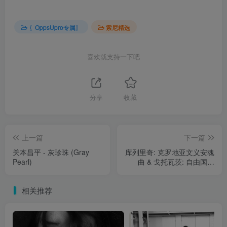
〖OppsUpro专属〗
索尼精选
喜欢就支持一下吧
分享
收藏
上一篇
下一篇
关本昌平 - 灰珍珠 (Gray
库列里奇: 克罗地亚文义安魂
Pearl)
曲 & 戈托瓦茨: 自由国歌
(Live)
相关推荐