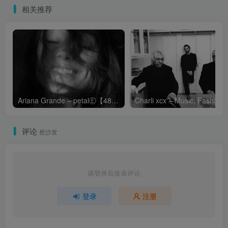
相关推荐
Ariana Grande – petalⒺ【48kHz／24bit】英国区
Cha
评论
抢沙发
请登录后发表评论
登录
注册