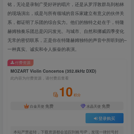
铭，无论是录制广受好评的唱片，还是从罗浮敦群岛到柏林
的现场演出，或是与所有领域的音乐家建立有意义的伙伴关
系，都证明了乐团的综合实力。他们的独特之处在于，特隆
赫姆独奏乐团总是闪闪发光。与城市、自然和挪威四季变化
无常的密切联系，正是你在特隆赫姆独特的声音中所听到的–
一种真实、诚实和令人振奋的表演。
付费资源
MOZART Violin Concertos (352.8kHz DXD)
此内容为付费资源，请付费后查看
10
积分
免费
免费
白金天使
水晶天使
登录购买
本站严禁盗转，下载资源都会追踪到账号IP，发现一律封号封