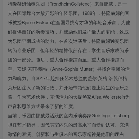
特隆赫姆独奏乐团（TrondheimSolistene）来自挪威，是一
支在国际舞台大放异彩的年轻乐团。1988年，特隆赫姆的音
乐教授Bjarne Fiskum在全国寻找有才华的年轻音乐家，为他
们提供最好的演奏技巧，并鼓励他们发挥最大的潜能，这成
为乐团早期成功的动力。在首次巡演后，特隆赫姆独奏乐团
转为专业乐团，但年轻的精神依然存在，学生音乐家成为乐
团的一部分。随后，重大合作接踵而至。重大合作接踵而
至。安妮·索菲·穆特（Anne-Sophie Mutter）寻找合奏团的活
力和魄力。自2017年起担任艺术总监的盖尔·英格·洛茨伯格
为乐团注入了新的细致，并开始带领他们走上陌生的音乐之
路。作为艺术伙伴，充满活力的大提琴家Alisa Weilerstein为
声音和思维方式带来了新的维度。
当前，乐团由挪威最活跃的室内乐演奏家Geir Inge Lotsberg
担任艺术指导，因代表室内乐的最高水平而受到认可。充满
激情的表演、创新和与生俱来的音乐家精神是他们的座右