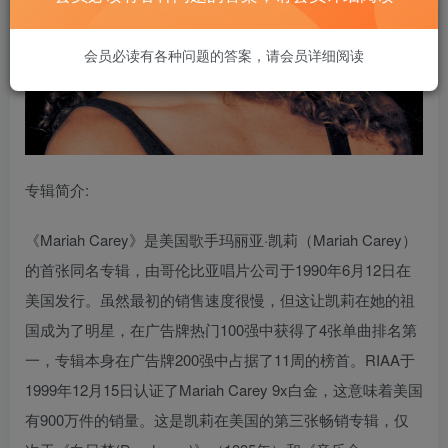
会员必读有各种问题的答案，请会员详细阅读
专辑简介:
《Mariah Carey》是美国歌手玛丽亚·凯莉（Mariah Carey）
的首张同名专辑，由哥伦比亚唱片公司于1990年6月12日在
美国发行。虽然最初的销售速度很慢，但这让凯莉在她的祖
国成为了明星，在广告牌热门100强中获得了4张单曲排名第
一，专辑本身在广告牌200强中占据了11周的榜首。RIAA于
1999年12月15日认证了Mariah Carey 9x白金，这意味着美国
有900万件的销量。这是凯莉在美国的第三张畅销专辑，仅