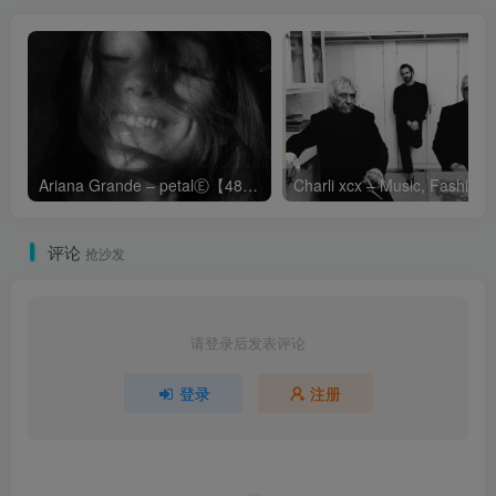
Ariana Grande – petalⒺ【48kHz／24bit】英国区
Cha
评论
抢沙发
请登录后发表评论
登录
注册