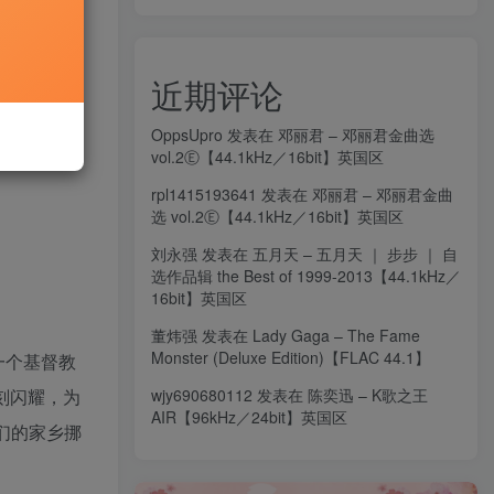
近期评论
OppsUpro
发表在
邓丽君 – 邓丽君金曲选
vol.2Ⓔ【44.1kHz／16bit】英国区
rpl1415193641
发表在
邓丽君 – 邓丽君金曲
选 vol.2Ⓔ【44.1kHz／16bit】英国区
刘永强
发表在
五月天 – 五月天 ｜ 步步 ｜ 自
选作品辑 the Best of 1999-2013【44.1kHz／
16bit】英国区
董炜强
发表在
Lady Gaga – The Fame
Monster (Deluxe Edition)【FLAC 44.1】
一个基督教
刻闪耀，为
wjy690680112
发表在
陈奕迅 – K歌之王
AIR【96kHz／24bit】英国区
们的家乡挪