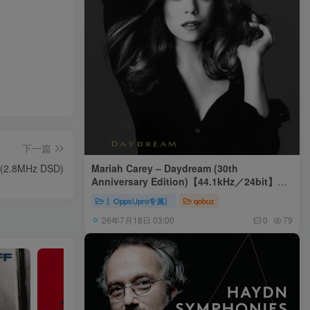
下一篇
Mariah Carey – Daydream (30th
le(2.8MHz DSD)
Anniversary Edition)【44.1kHz／24bit】美
国区
〖OppsUpro专属〗
qobuz
26年7月18日 03:00
0
79