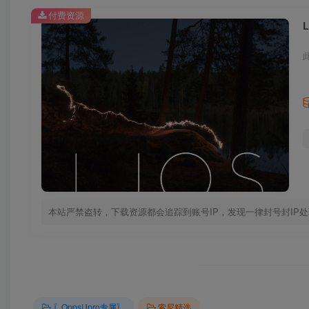
付费资源
L
本站严禁盗转，下载资源都会追踪到账号IP，发现一律封号封IP
〖OppsUpro专属〗
索尼精选