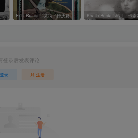
Charli xcx – Music, Fashion, FilmⒺ【48kHz／24bit】英国区
Fritz Reiner – 莱纳／德沃夏克：第九交响曲
请登录后发表评论
登录
注册