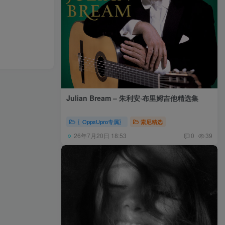
Julian Bream – 朱利安·布里姆吉他精选集
〖OppsUpro专属〗
索尼精选
26年7月20日 18:53
0
39