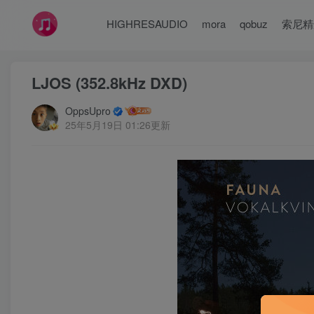
HIGHRESAUDIO
mora
qobuz
索尼精
LJOS (352.8kHz DXD)
OppsUpro
25年5月19日 01:26更新