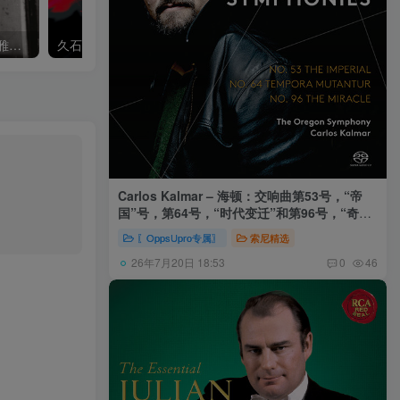
Khatia Buniatishvili – 卡蒂雅拉赫玛尼诺夫：第二、三钢琴协奏曲
久石让,Music Future Band – 久石让指挥极简音乐 – 音乐未来 VI (2.8MHz DSD)
Carlos Kalmar – 海顿：交响曲第53号，“帝
国”号，第64号，“时代变迁”和第96号，“奇迹”
号 (俄勒冈交响乐团，卡尔玛)
〖OppsUpro专属〗
索尼精选
26年7月20日 18:53
0
46