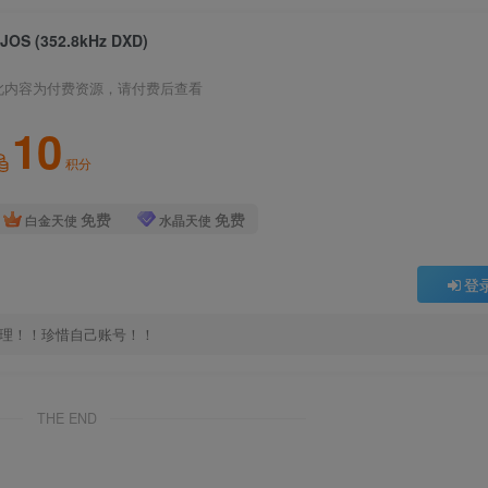
JOS (352.8kHz DXD)
此内容为付费资源，请付费后查看
10
积分
免费
免费
白金天使
水晶天使
登
处理！！珍惜自己账号！！
THE END