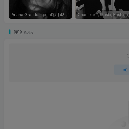
Ariana Grande – petalⒺ【48kHz／24bit】英国区
评论
抢沙发