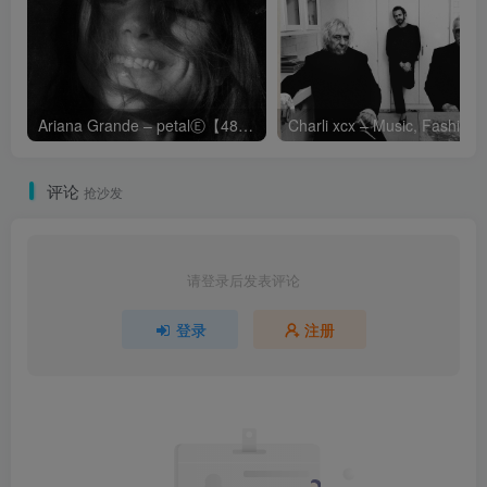
Ariana Grande – petalⒺ【48kHz／24bit】英国区
Cha
评论
抢沙发
请登录后发表评论
登录
注册