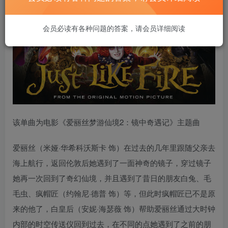
会员必读有各种问题的答案，请会员详细阅读
该单曲为电影《爱丽丝梦游仙境2：镜中奇遇记》主题曲
爱丽丝（米娅·华希科沃斯卡 饰）在过去的几年里跟随父亲去
海上航行，返回伦敦后她遇到了一面神奇的镜子，穿过镜子
她再一次回到了奇幻仙境，并且遇到了昔日的朋友白兔、毛
毛虫、疯帽匠（约翰尼·德普 饰）等，但此时疯帽匠已不是原
来的他了，白皇后（安妮·海瑟薇 饰）帮助爱丽丝通过大时钟
内部的时空传送仪回到过去，在不同的点她遇到了之前的朋