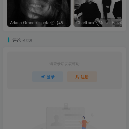
Ariana Grande – petalⒺ【48kHz／24bit】英国区
Cha
评论
抢沙发
请登录后发表评论
登录
注册