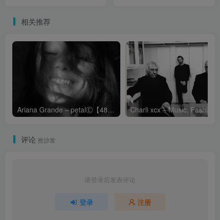
Halfway Out The Door
Chapter【FLAC 96】
相关推荐
Ariana Grande – petalⒺ【48kHz／24bit】英国区
Cha
评论
抢沙发
请登录后发表评论
登录
注册