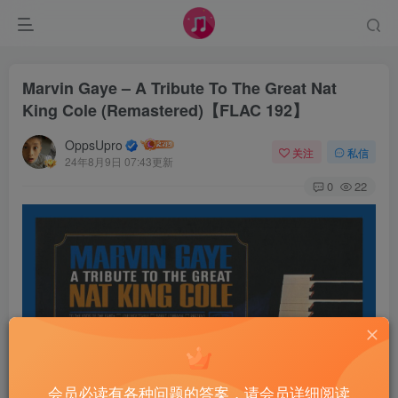
Marvin Gaye – A Tribute To The Great Nat
King Cole (Remastered)【FLAC 192】
OppsUpro
关注
私信
24年8月9日 07:43更新
0
22
会员必读有各种问题的答案，请会员详细阅读