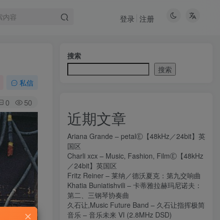
登录
注册
搜索
搜索
私信
0
50
近期文章
Ariana Grande – petalⒺ【48kHz／24bit】英
国区
Charli xcx – Music, Fashion, FilmⒺ【48kHz
／24bit】英国区
Fritz Reiner – 莱纳／德沃夏克：第九交响曲
Khatia Buniatishvili – 卡蒂雅拉赫玛尼诺夫：
第二、三钢琴协奏曲
久石让,Music Future Band – 久石让指挥极简
音乐 – 音乐未来 VI (2.8MHz DSD)