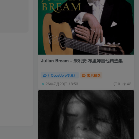
Julian Bream – 朱利安·布里姆吉他精选集
〖OppsUpro专属〗
索尼精选
26年7月20日 18:53
0
42