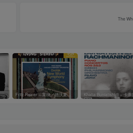
The Who
Charli xcx – Music, Fashion, FilmⒺ【48kHz／24bit】英国区
Fritz Reiner – 莱纳／德沃夏克：第九交响曲