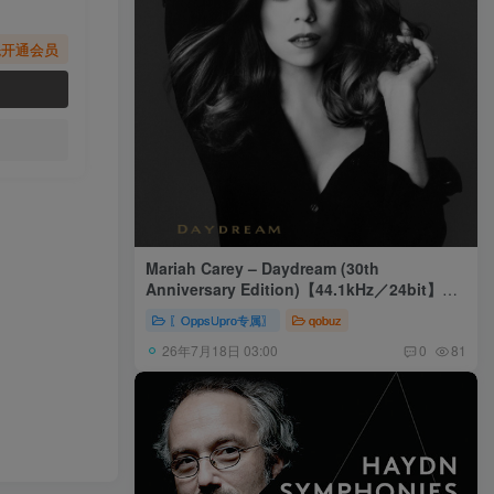
先开通会员
Mariah Carey – Daydream (30th
Anniversary Edition)【44.1kHz／24bit】美
国区
〖OppsUpro专属〗
qobuz
26年7月18日 03:00
0
81