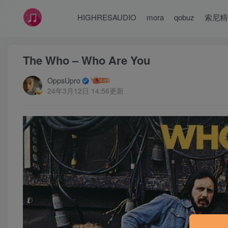
HIGHRESAUDIO
mora
qobuz
索尼精
The Who – Who Are You
OppsUpro
24年3月12日 14:56更新