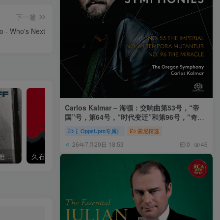
下一篇
 - Who's Next
Carlos Kalmar – 海顿：交响曲第53号，“帝
国”号，第64号，“时代变迁”和第96号，“奇迹”
号 (俄勒冈交响乐团，卡尔玛)
〖OppsUpro专属〗
索尼精选
26年7月20日 18:53
0
46
Khatia Buniatishvili – 卡蒂雅拉赫玛尼诺夫：第二、三钢琴协奏曲
久石让,Music Future Band – 久石让指挥极简音乐 – 音乐未来 VI (2.8MHz DSD)