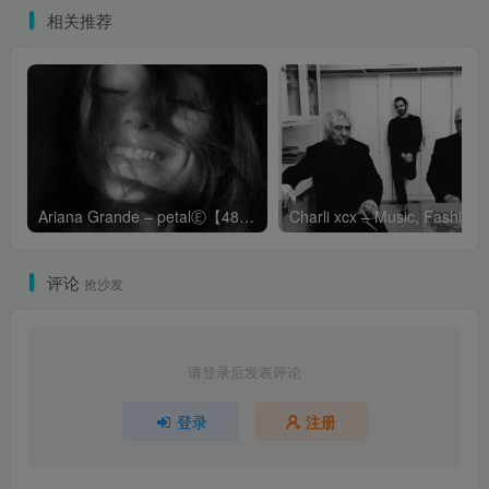
相关推荐
Ariana Grande – petalⒺ【48kHz／24bit】英国区
Cha
评论
抢沙发
请登录后发表评论
登录
注册