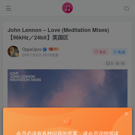
John Lennon – Love (Meditation Mixes)
【96kHz／24bit】英国区
OppsUpro
关注
私信
26年7月4日 18:09更新
0
15
会员必读有各种问题的答案，请会员详细阅读