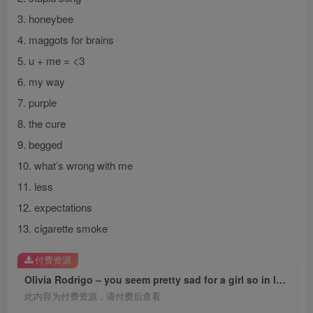
3. honeybee
4. maggots for brains
5. u + me = <3
6. my way
7. purple
8. the cure
9. begged
10. what’s wrong with me
11. less
12. expectations
13. cigarette smoke
付费资源
Olivia Rodrigo – you seem pretty sad for a girl so in loveⒺ【44.1kHz／16bit】法国区
此内容为付费资源，请付费后查看