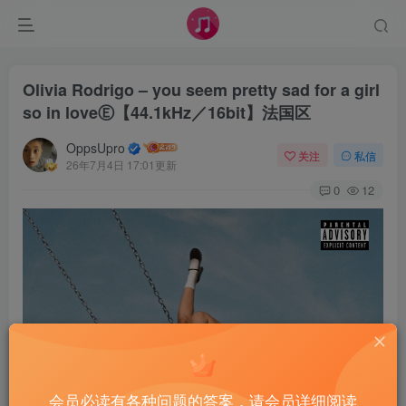
Olivia Rodrigo – you seem pretty sad for a girl
so in loveⒺ【44.1kHz／16bit】法国区
OppsUpro
关注
私信
26年7月4日 17:01更新
0
12
会员必读有各种问题的答案，请会员详细阅读