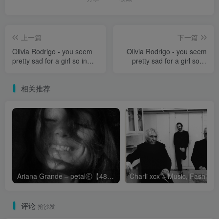
上一篇
下一篇
Olivia Rodrigo - you seem
Olivia Rodrigo - you seem
pretty sad for a girl so in
pretty sad for a girl so in
love【48kHz／24bit】法国
loveⒺ【48kHz／24bit】法
区
国区
相关推荐
Ariana Grande – petalⒺ【48kHz／24bit】英国区
Cha
评论
抢沙发