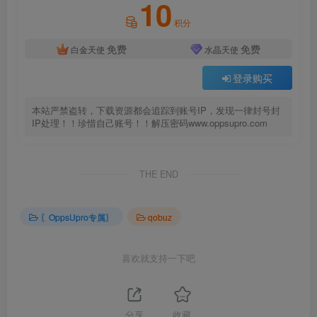
10
积分
免费
免费
白金天使
水晶天使
登录购买
本站严禁盗转，下载资源都会追踪到账号IP，发现一律封号封
IP处理！！珍惜自己账号！！解压密码www.oppsupro.com
THE END
〖OppsUpro专属〗
qobuz
喜欢就支持一下吧
分享
收藏