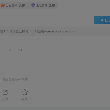
免费
免费
白金天使
水晶天使
登
珍惜自己账号！！解压密码www.oppsupro.com
THE END
喜欢就支持一下吧
分享
收藏