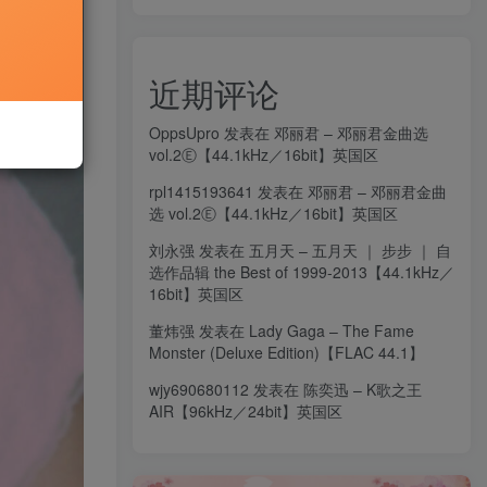
近期评论
OppsUpro
发表在
邓丽君 – 邓丽君金曲选
vol.2Ⓔ【44.1kHz／16bit】英国区
rpl1415193641
发表在
邓丽君 – 邓丽君金曲
选 vol.2Ⓔ【44.1kHz／16bit】英国区
刘永强
发表在
五月天 – 五月天 ｜ 步步 ｜ 自
选作品辑 the Best of 1999-2013【44.1kHz／
16bit】英国区
董炜强
发表在
Lady Gaga – The Fame
Monster (Deluxe Edition)【FLAC 44.1】
wjy690680112
发表在
陈奕迅 – K歌之王
AIR【96kHz／24bit】英国区