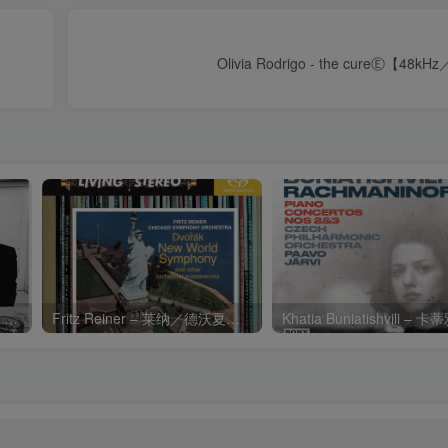
Olivia Rodrigo - the cureⒺ【48k
Charli xcx – Music, Fashion, FilmⒺ【48kHz／24bit】英国区
Fritz Reiner – 莱纳／德沃夏克：第九交响曲