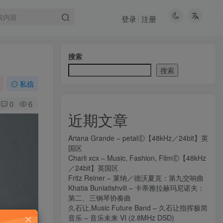
登录
注册
搜索
搜索
私信
0
6
近期文章
Ariana Grande – petalⒺ【48kHz／24bit】英
国区
Charli xcx – Music, Fashion, FilmⒺ【48kHz
／24bit】英国区
Fritz Reiner – 莱纳／德沃夏克：第九交响曲
Khatia Buniatishvili – 卡蒂雅拉赫玛尼诺夫：
第二、三钢琴协奏曲
久石让,Music Future Band – 久石让指挥极简
音乐 – 音乐未来 VI (2.8MHz DSD)