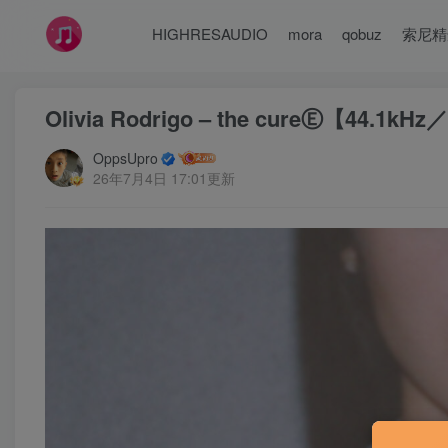
HIGHRESAUDIO
mora
qobuz
索尼精
Olivia Rodrigo – the cureⒺ【44.1k
OppsUpro
26年7月4日 17:01更新