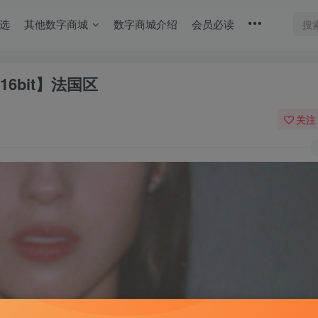
选
其他数字商城
数字商城介绍
会员必读
Hz／16bit】法国区
关注