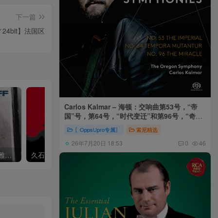
下一篇
Hz／24bit】法国区
Carlos Kalmar – 海顿：交响曲第53号，“帝
国”号，第64号，“时代变迁”和第96号，“奇迹”
号 (俄勒冈交响乐团，卡尔玛)
〖OppsUpro专属〗
索尼精选
26年7月20日 18:53
0
46
Khatia Buniatishvili – 卡蒂雅拉赫玛尼诺夫：第二、三钢琴协奏曲
久石让,Music Future Band – 久石让指挥极简音乐 – 音乐未来 VI (2.8MHz DSD)