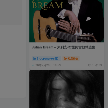
Julian Bream – 朱利安·布里姆吉他精选集
〖OppsUpro专属〗
索尼精选
26年7月20日 18:53
0
39