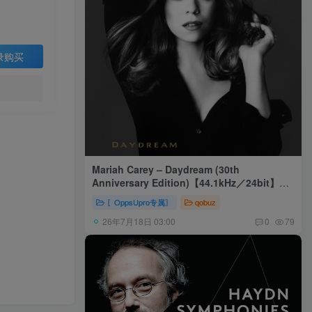
录购买
Mariah Carey – Daydream (30th
Anniversary Edition)【44.1kHz／24bit】美
国区
〖OppsUpro专属〗
qobuz
26年7月18日 03:00
0
79