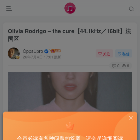
Olivia Rodrigo – the cure【44.1kHz／16bit】法
国区
OppsUpro
关注
私信
26年7月4日 17:01更新
0
6
会员必读有各种问题的答案，请会员详细阅读