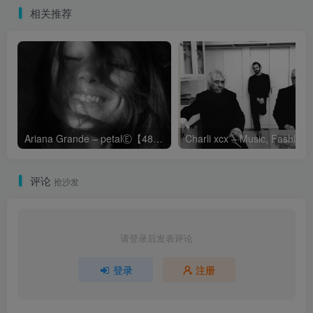
相关推荐
Ariana Grande – petalⒺ【48kHz／24bit】英国区
Cha
评论
抢沙发
请登录后发表评论
登录
注册