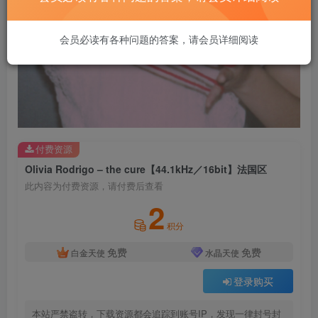
会员必读有各种问题的答案，请会员详细阅读
付费资源
Olivia Rodrigo – the cure【44.1kHz／16bit】法国区
此内容为付费资源，请付费后查看
2
积分
免费
免费
白金天使
水晶天使
登录购买
本站严禁盗转，下载资源都会追踪到账号IP，发现一律封号封