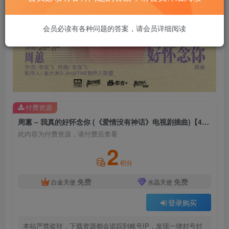
会员必读有各种问题的答案，请会员详细阅读
付费资源
周蕙 – 我真的好怀念你 (《爱情没有神话》电视剧插曲)【44.1kHz／16bit】法国区
此内容为付费资源，请付费后查看
2
积分
免费
免费
白金天使
水晶天使
登录购买
本站严禁盗转，下载资源都会追踪到账号IP，发现一律封号封