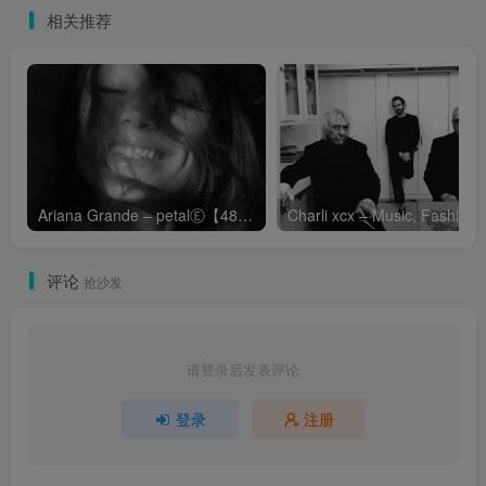
相关推荐
Ariana Grande – petalⒺ【48kHz／24bit】英国区
Cha
评论
抢沙发
请登录后发表评论
登录
注册