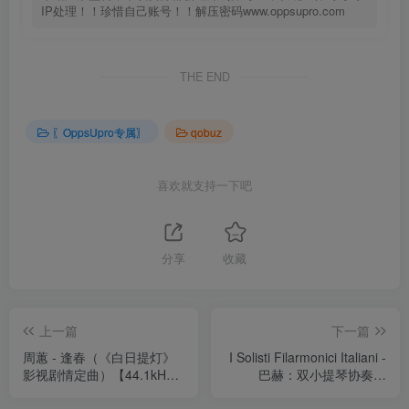
IP处理！！珍惜自己账号！！解压密码www.oppsupro.com
THE END
〖OppsUpro专属〗
qobuz
喜欢就支持一下吧
分享
收藏
上一篇
下一篇
周蕙 - 逢春（《白日提灯》
I Solisti Filarmonici Italiani -
影视剧情定曲）【44.1kHz
巴赫：双小提琴协奏曲
／16bit】法国区
(11.2MHz DSD)