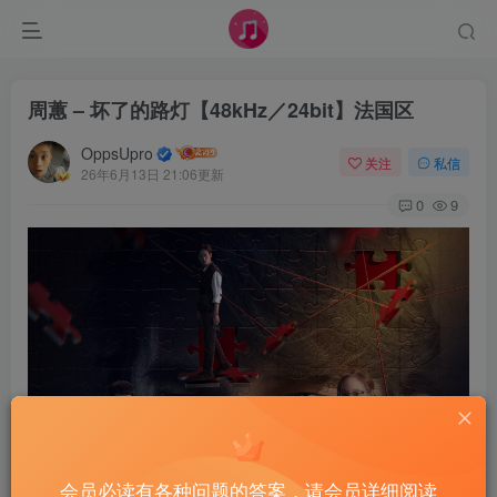
周蕙 – 坏了的路灯【48kHz／24bit】法国区
OppsUpro
关注
私信
26年6月13日 21:06更新
0
9
会员必读有各种问题的答案，请会员详细阅读