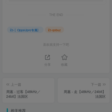
THE END
〖OppsUpro专属〗
qobuz
喜欢就支持一下吧
分享
收藏
上一篇
下一篇
周蕙 - 过客【48kHz／
周蕙 - 走【48kHz／24bit】
24bit】法国区
法国区
相关推荐