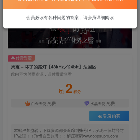
会员必读有各种问题的答案，请会员详细阅读
付费资源
周蕙 – 坏了的路灯【48kHz／24bit】法国区
此内容为付费资源，请付费后查看
2
积分
免费
免费
白金天使
水晶天使
登录购买
本站严禁盗转，下载资源都会追踪到账号IP，发现一律封号封
IP处理！！珍惜自己账号！！解压密码www.oppsupro.com