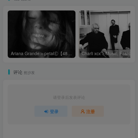
Ariana Grande – petalⒺ【48kHz／24bit】英国区
Cha
评论
抢沙发
请登录后发表评论
登录
注册