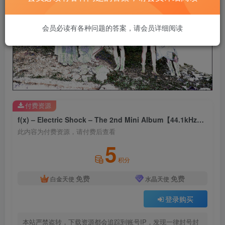
会员必读有各种问题的答案，请会员详细阅读
付费资源
f(x) – Electric Shock – The 2nd Mini Album【44.1kHz／16bit】法国区
此内容为付费资源，请付费后查看
5
积分
免费
免费
白金天使
水晶天使
登录购买
本站严禁盗转，下载资源都会追踪到账号IP，发现一律封号封