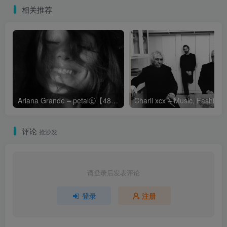
相关推荐
Ariana Grande – petalⒺ【48kHz／24bit】英国区
Cha
评论
抢沙发
请登录后发表评论
登录
注册