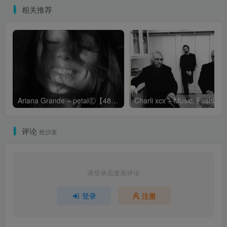
相关推荐
Ariana Grande – petalⒺ【48kHz／24bit】英国区
Cha
评论
抢沙发
请登录后发表评论
登录
注册