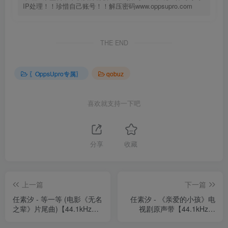
IP处理！！珍惜自己账号！！解压密码www.oppsupro.com
THE END
〖OppsUpro专属〗
qobuz
喜欢就支持一下吧
分享
收藏
上一篇
下一篇
任素汐 - 等一等 (电影《无名
任素汐 - 《亲爱的小孩》电
之辈》片尾曲)【44.1kHz／
视剧原声带【44.1kHz／
16bit】法国区
16bit】法国区