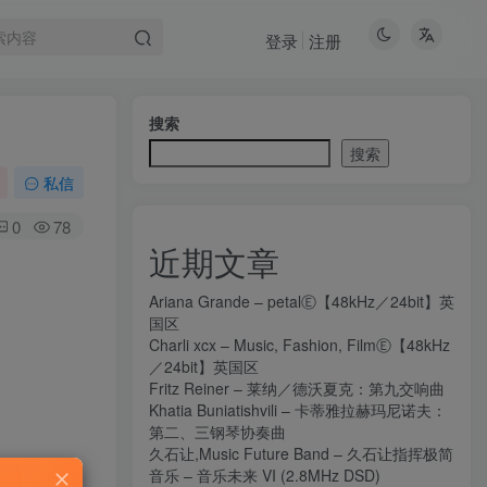
登录
注册
搜索
搜索
私信
0
78
近期文章
Ariana Grande – petalⒺ【48kHz／24bit】英
国区
Charli xcx – Music, Fashion, FilmⒺ【48kHz
／24bit】英国区
Fritz Reiner – 莱纳／德沃夏克：第九交响曲
Khatia Buniatishvili – 卡蒂雅拉赫玛尼诺夫：
第二、三钢琴协奏曲
久石让,Music Future Band – 久石让指挥极简
音乐 – 音乐未来 VI (2.8MHz DSD)