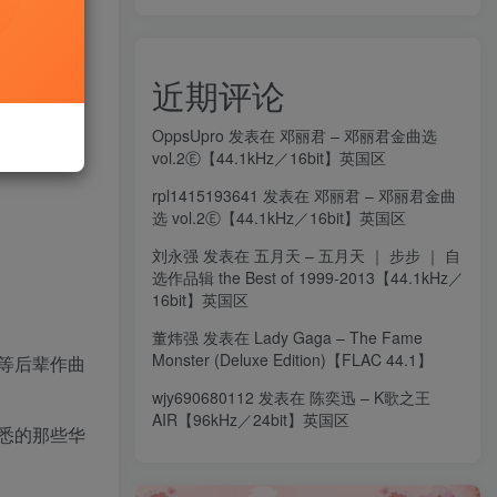
近期评论
OppsUpro
发表在
邓丽君 – 邓丽君金曲选
vol.2Ⓔ【44.1kHz／16bit】英国区
rpl1415193641
发表在
邓丽君 – 邓丽君金曲
选 vol.2Ⓔ【44.1kHz／16bit】英国区
刘永强
发表在
五月天 – 五月天 ｜ 步步 ｜ 自
选作品辑 the Best of 1999-2013【44.1kHz／
16bit】英国区
董炜强
发表在
Lady Gaga – The Fame
Monster (Deluxe Edition)【FLAC 44.1】
等后辈作曲
wjy690680112
发表在
陈奕迅 – K歌之王
AIR【96kHz／24bit】英国区
悉的那些华