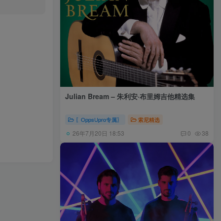
Julian Bream – 朱利安·布里姆吉他精选集
〖OppsUpro专属〗
索尼精选
26年7月20日 18:53
0
38