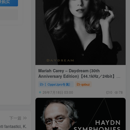
录购买
Mariah Carey – Daydream (30th
Anniversary Edition)【44.1kHz／24bit】美
国区
〖OppsUpro专属〗
qobuz
26年7月18日 03:00
0
78
下一篇
fantastici, K.