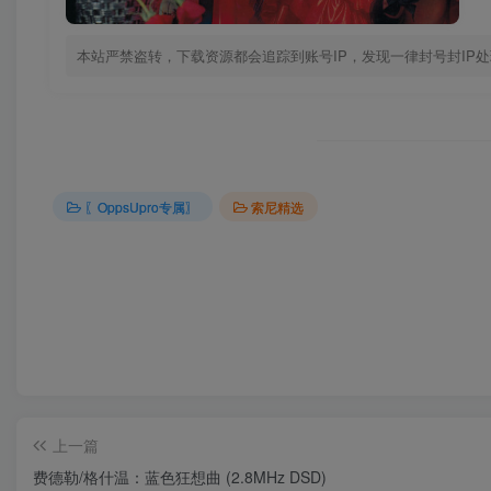
本站严禁盗转，下载资源都会追踪到账号IP，发现一律封号封IP
〖OppsUpro专属〗
索尼精选
上一篇
费德勒/格什温：蓝色狂想曲 (2.8MHz DSD)