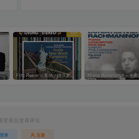
Charli xcx – Music, Fashion, FilmⒺ【48kHz／24bit】英国区
Fritz Reiner – 莱纳／德沃夏克：第九交响曲
请登录后发表评论
登录
注册