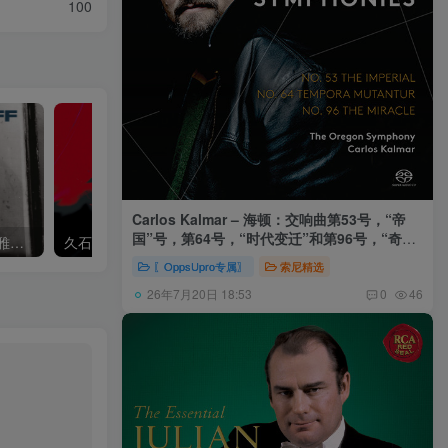
100
Carlos Kalmar – 海顿：交响曲第53号，“帝
国”号，第64号，“时代变迁”和第96号，“奇迹”
Khatia Buniatishvili – 卡蒂雅拉赫玛尼诺夫：第二、三钢琴协奏曲
久石让,Music Future Band – 久石让指挥极简音乐 – 音乐未来 VI (2.8MHz DSD)
号 (俄勒冈交响乐团，卡尔玛)
〖OppsUpro专属〗
索尼精选
26年7月20日 18:53
0
46