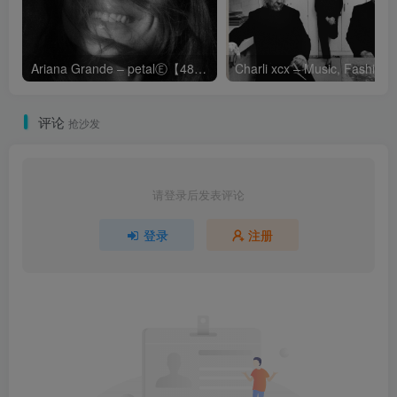
Ariana Grande – petalⒺ【48kHz／24bit】英国区
Cha
评论
抢沙发
请登录后发表评论
登录
注册