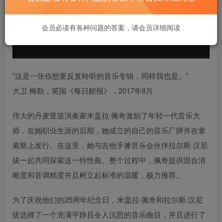
会员必读有各种问题的答案，请会员详细阅读
“这是一张你想要反复聆听的音乐专辑，同样我也是。”
大卫 梅勒，英国《每日邮报》，2017年8月
伟大的丹麦竖笛演奏家米盖拉·佩奇激励了年轻一代音乐大
师．在她职业生涯的后期，她成立的自己的音乐厂牌并在拿
索斯上发行。在这里，她与吉他手兼音乐会伙伴拉尔斯·汉尼
拔一起共同探索这一特性曲。整个过程中，佩奇提供混合清
晰度和音调精度并且树立起标准的温暖，极力推荐。
为了庆祝他们的25周年纪念日，米盖拉·佩奇和拉尔斯·汉尼
拔选择了一个充满平静且令人沉思的音乐曲目，并且进行了