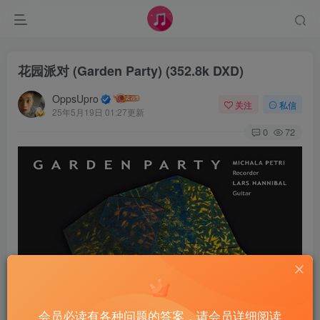
花园派对 (Garden Party) (352.8k DXD)
OppsUpro
关注
私信
25年5月19日 01:27更新
0
72
会员必读有各种问题的答案，请会员详细阅读