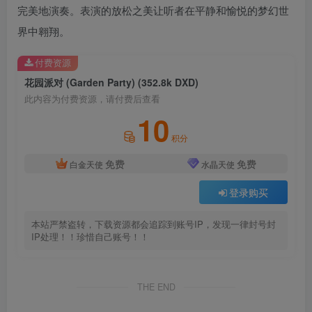
完美地演奏。表演的放松之美让听者在平静和愉悦的梦幻世
界中翱翔。
付费资源
花园派对 (Garden Party) (352.8k DXD)
此内容为付费资源，请付费后查看
10
积分
免费
免费
白金天使
水晶天使
登录购买
本站严禁盗转，下载资源都会追踪到账号IP，发现一律封号封
IP处理！！珍惜自己账号！！
THE END