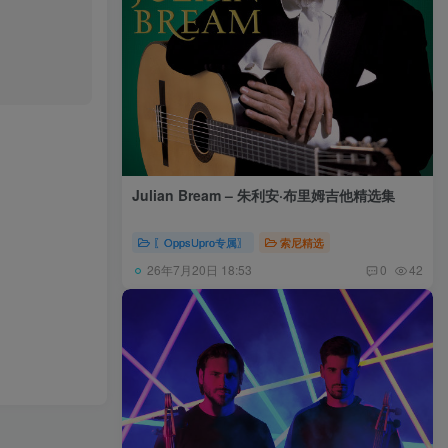
Julian Bream – 朱利安·布里姆吉他精选集
〖OppsUpro专属〗
索尼精选
26年7月20日 18:53
0
42