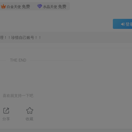
免费
免费
白金天使
水晶天使
登
处理！！珍惜自己账号！！
THE END
喜欢就支持一下吧
分享
收藏