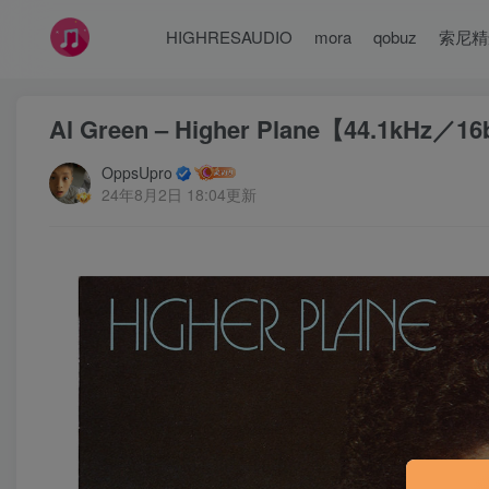
HIGHRESAUDIO
mora
qobuz
索尼精
Al Green – Higher Plane【44.1kHz／
OppsUpro
24年8月2日 18:04更新