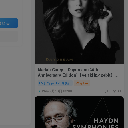
录购买
Mariah Carey – Daydream (30th
Anniversary Edition)【44.1kHz／24bit】美
国区
〖OppsUpro专属〗
qobuz
26年7月18日 03:00
0
80