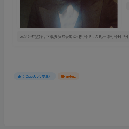
本站严禁盗转，下载资源都会追踪到账号IP，发现一律封号封IP
〖OppsUpro专属〗
qobuz