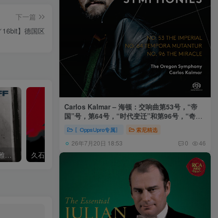
下一篇
Hz／16bit】德国区
Carlos Kalmar – 海顿：交响曲第53号，“帝
国”号，第64号，“时代变迁”和第96号，“奇迹”
号 (俄勒冈交响乐团，卡尔玛)
〖OppsUpro专属〗
索尼精选
26年7月20日 18:53
0
46
Khatia Buniatishvili – 卡蒂雅拉赫玛尼诺夫：第二、三钢琴协奏曲
久石让,Music Future Band – 久石让指挥极简音乐 – 音乐未来 VI (2.8MHz DSD)