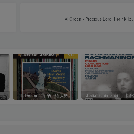
Al Green - Precious Lord【44.1k
Charli xcx – Music, Fashion, FilmⒺ【48kHz／24bit】英国区
Fritz Reiner – 莱纳／德沃夏克：第九交响曲