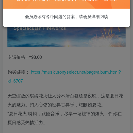
会员必读有各种问题的答案，请会员详细阅读
专辑价格 : ¥98.00
购买链接：
https://music.sonyselect.net/page/album.html?
id=6707
天空绽放的缤纷花火让人分不清白昼还是夜晚，这是夏日花
火的魅力。扣人心弦的经典古典乐，耀眼如夏花。
“夏日花火”特辑，跟随音乐，尽享一场旋律的焰火，伴你在
夏日感受热情活力。