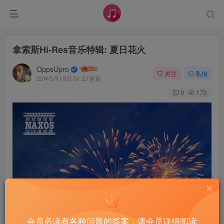
拿索斯Hi-Res音乐特辑: 夏日花火
OppsUpro
关注
私信
25年5月19日 01:27更新
0
173
会员必读有各种问题的答案，请会员详细阅读