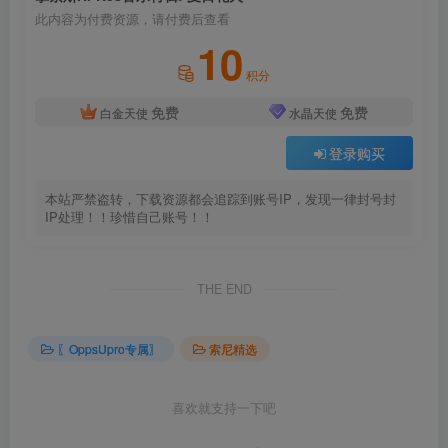
此内容为付费资源，请付费后查看
10
积分
免费
免费
白金天使
水晶天使
登录购买
本站严禁盗转，下载资源都会追踪到账号IP，发现一律封号封
IP处理！！珍惜自己账号！！
THE END
〖OppsUpro专属〗
索尼精选
喜欢就支持一下吧