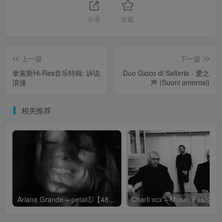
分享
收藏
上一篇
下一篇
拿索斯Hi-Res音乐特辑: 诉说
Duo Gioco di Salterio - 爱之
浪漫
声 (Suoni amorosi)
相关推荐
Ariana Grande – petalⒺ【48kHz／24bit】英国区
Cha